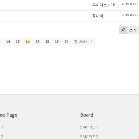
투머치토커18
2019.03.11
꽃나리
2019.03.11
쓰기
16
3
14
15
17
18
19
20
끝 페이지
me Page
Board
 1
SAMPLE 1
 2
SAMPLE 2