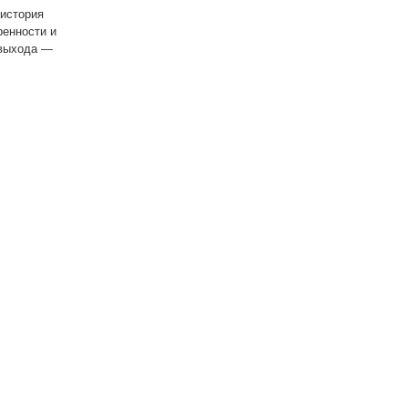
 история
ренности и
 выхода —