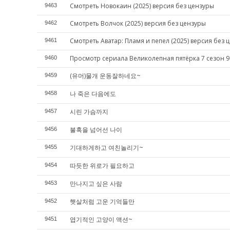
Смотреть Новокаин (2025) версия без цензуры
9463
Смотреть Волчок (2025) версия без цензуры
9462
Смотреть Аватар: Пламя и пепел (2025) версия без 
9461
Просмотр сериала Великолепная пятёрка 7 сезон 9
9460
(유머)물개 운동잘하네요~
9459
나 죽은 다음에도
9458
시린 가슴까지
9457
불혹을 넘어선 나이
9456
기대하게하고 여친놀리기~
9455
따듯한 위로가 필요하고
9454
만나지고 싶은 사람
9453
햇살처럼 고운 기억들만
9452
엽기적인 고양이 액션~
9451