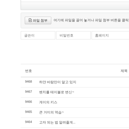
여기에 파일을 끌어 놓거나 파일 첨부 버튼을 클릭
파일 첨부
글쓴이
비밀번호
홈페이지
번호
제목
하얀 바람만이 알고 있지
9468
벤치를 테이블로 변신~
9467
게이의 키스
9466
큰 거미의 역습~
9465
고자 되는 법 알려줄게...
9464