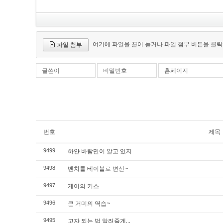
여기에 파일을 끌어 놓거나 파일 첨부 버튼을 클릭
파일 첨부
글쓴이
비밀번호
홈페이지
번호
제목
하얀 바람만이 알고 있지
9499
벤치를 테이블로 변신~
9498
게이의 키스
9497
큰 거미의 역습~
9496
고자 되는 법 알려줄게...
9495