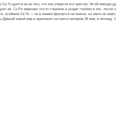
Се Ге дуется из-за того, что она отвергла его чувства. Но ей некогда д
уют её. Со Ри замечает что-то странное и уходит глубоко в лес, после ч
, особенно Се Ге — он в панике бросается на поиски, но никто не знает,
ы Дивный новый мир в оригинале состоится вечером 29 мая, в пятницу.