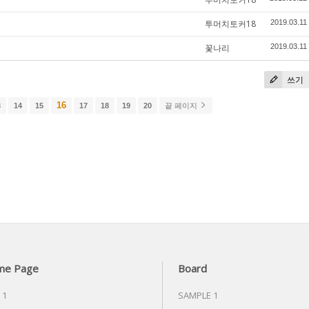
투머치토커18
2019.03.11
꽃나리
2019.03.11
쓰기
16
3
14
15
17
18
19
20
끝 페이지
me Page
Board
 1
SAMPLE 1