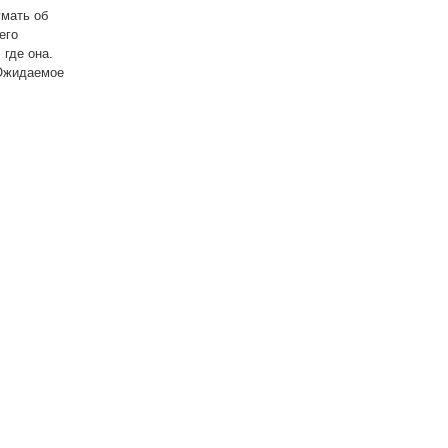
умать об
его
 где она.
 Ожидаемое