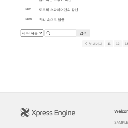
토르와 스파이더맨의 장난
9481
유리 속으로 얼굴
9480
검색
첫 페이지
11
12
1
Welco
SAMPLE