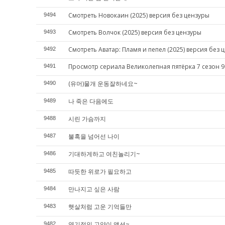
Смотреть Новокаин (2025) версия без цензуры
9494
Смотреть Волчок (2025) версия без цензуры
9493
Смотреть Аватар: Пламя и пепел (2025) версия без 
9492
Просмотр сериала Великолепная пятёрка 7 сезон 9
9491
(유머)물개 운동잘하네요~
9490
나 죽은 다음에도
9489
시린 가슴까지
9488
불혹을 넘어선 나이
9487
기대하게하고 여친놀리기~
9486
따듯한 위로가 필요하고
9485
만나지고 싶은 사람
9484
햇살처럼 고운 기억들만
9483
엽기적인 고양이 액션~
9482