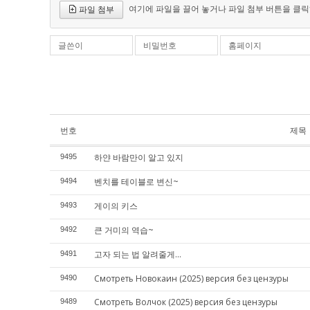
여기에 파일을 끌어 놓거나 파일 첨부 버튼을 클릭
파일 첨부
글쓴이
비밀번호
홈페이지
번호
제목
하얀 바람만이 알고 있지
9495
벤치를 테이블로 변신~
9494
게이의 키스
9493
큰 거미의 역습~
9492
고자 되는 법 알려줄게...
9491
Смотреть Новокаин (2025) версия без цензуры
9490
Смотреть Волчок (2025) версия без цензуры
9489