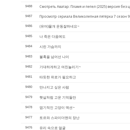
Смотреть Аватар: Пламя и пепел (2025) версия без 
9488
Просмотр сериала Великолепная пятёрка 7 сезон 9
9487
(유머)물개 운동잘하네요~
9486
나 죽은 다음에도
9485
시린 가슴까지
9484
불혹을 넘어선 나이
9483
기대하게하고 여친놀리기~
9482
따듯한 위로가 필요하고
9481
만나지고 싶은 사람
9480
햇살처럼 고운 기억들만
9479
엽기적인 고양이 액션~
9478
토르와 스파이더맨의 장난
9477
유리 속으로 얼굴
9476