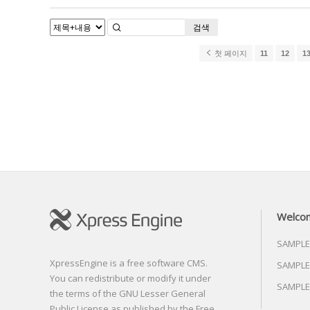
검색
첫 페이지
11
12
1
Welco
SAMPLE
XpressEngine is a free software CMS.
SAMPLE
You can redistribute or modify it under
SAMPLE
the terms of the GNU Lesser General
Public License as published by the Free