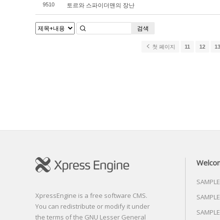
토르와 스파이더맨의 장난
9510
검색
첫 페이지
11
12
1
Welco
SAMPLE
XpressEngine is a free software CMS.
SAMPLE
You can redistribute or modify it under
SAMPLE
the terms of the GNU Lesser General