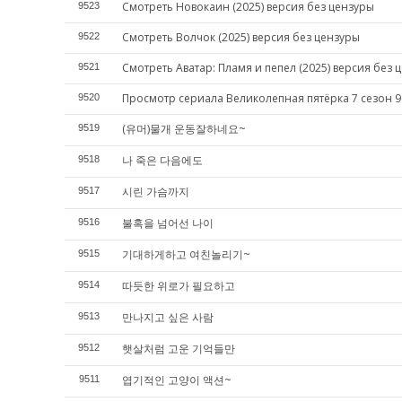
Смотреть Новокаин (2025) версия без цензуры
9523
Смотреть Волчок (2025) версия без цензуры
9522
Смотреть Аватар: Пламя и пепел (2025) версия без 
9521
Просмотр сериала Великолепная пятёрка 7 сезон 9
9520
(유머)물개 운동잘하네요~
9519
나 죽은 다음에도
9518
시린 가슴까지
9517
불혹을 넘어선 나이
9516
기대하게하고 여친놀리기~
9515
따듯한 위로가 필요하고
9514
만나지고 싶은 사람
9513
햇살처럼 고운 기억들만
9512
엽기적인 고양이 액션~
9511