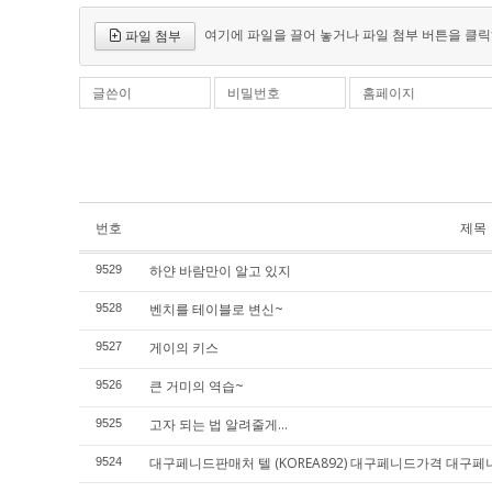
여기에 파일을 끌어 놓거나 파일 첨부 버튼을 클릭
파일 첨부
글쓴이
비밀번호
홈페이지
번호
제목
하얀 바람만이 알고 있지
9529
벤치를 테이블로 변신~
9528
게이의 키스
9527
큰 거미의 역습~
9526
고자 되는 법 알려줄게...
9525
대구페니드판매처 텔 (KOREA892) 대구페니드가격 대구
9524