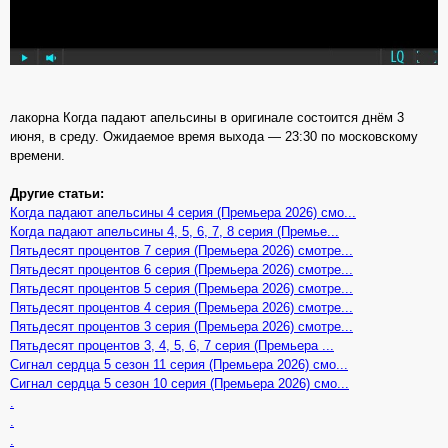
лакорна Когда падают апельсины в оригинале состоится днём 3
июня, в среду. Ожидаемое время выхода — 23:30 по московскому
времени.
Другие статьи:
Когда падают апельсины 4 серия (Премьера 2026) смо...
Когда падают апельсины 4, 5, 6, 7, 8 серия (Премье...
Пятьдесят процентов 7 серия (Премьера 2026) смотре...
Пятьдесят процентов 6 серия (Премьера 2026) смотре...
Пятьдесят процентов 5 серия (Премьера 2026) смотре...
Пятьдесят процентов 4 серия (Премьера 2026) смотре...
Пятьдесят процентов 3 серия (Премьера 2026) смотре...
Пятьдесят процентов 3, 4, 5, 6, 7 серия (Премьера ...
Сигнал сердца 5 сезон 11 серия (Премьера 2026) смо...
Сигнал сердца 5 сезон 10 серия (Премьера 2026) смо...
.
.
.