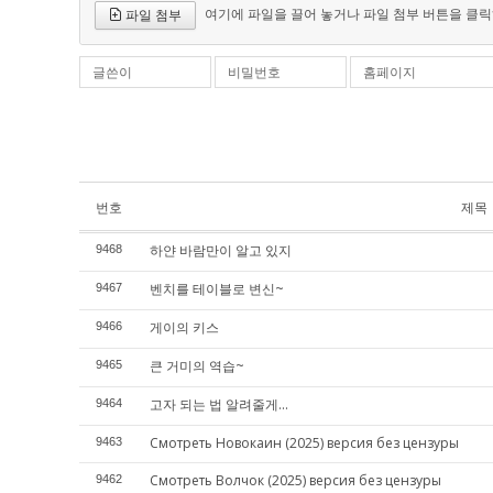
여기에 파일을 끌어 놓거나 파일 첨부 버튼을 클릭
파일 첨부
글쓴이
비밀번호
홈페이지
번호
제목
하얀 바람만이 알고 있지
9468
벤치를 테이블로 변신~
9467
게이의 키스
9466
큰 거미의 역습~
9465
고자 되는 법 알려줄게...
9464
Смотреть Новокаин (2025) версия без цензуры
9463
Смотреть Волчок (2025) версия без цензуры
9462