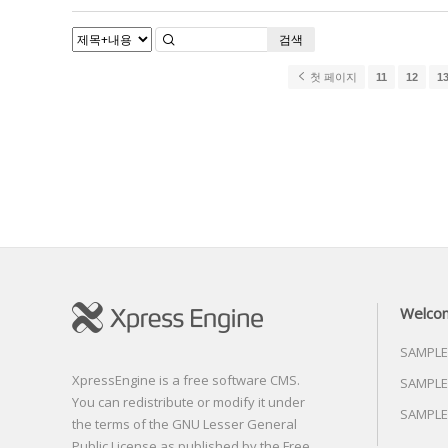
검색
첫 페이지
11
12
1
Welco
SAMPLE
XpressEngine is a free software CMS.
SAMPLE
You can redistribute or modify it under
SAMPLE
the terms of the GNU Lesser General
Public License as published by the Free