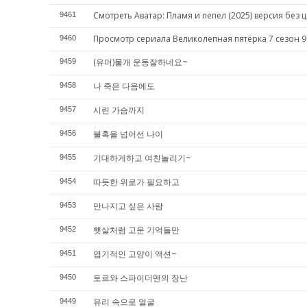
Смотреть Аватар: Пламя и пепел (2025) версия без 
9461
Просмотр сериала Великолепная пятёрка 7 сезон 9
9460
(유머)물개 운동잘하네요~
9459
나 죽은 다음에도
9458
시린 가슴까지
9457
불혹을 넘어선 나이
9456
기대하게하고 여친놀리기~
9455
따듯한 위로가 필요하고
9454
만나지고 싶은 사람
9453
햇살처럼 고운 기억들만
9452
엽기적인 고양이 액션~
9451
토르와 스파이더맨의 장난
9450
유리 속으로 얼굴
9449