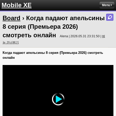
Mobile XE
Menu
Board
› Когда падают апельсины
8 серия (Премьера 2026)
смотреть онлайн
Alena | 2026.05.31 23:31:50 |
메
뉴 건너뛰기
Когда падают апельсины 8 серия (Премьера 2026) смотреть
онлайн