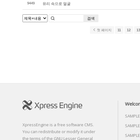
유리 속으로 얼굴
9449
검색
첫 페이지
11
12
1
Welco
SAMPLE
XpressEngine is a free software CMS.
SAMPLE
You can redistribute or modify it under
SAMPLE
the terms of the GNU Lesser General