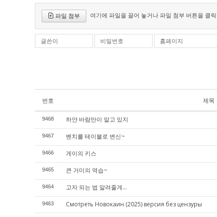
여기에 파일을 끌어 놓거나 파일 첨부 버튼을 클릭
파일 첨부
글쓴이
비밀번호
홈페이지
번호
제목
하얀 바람만이 알고 있지
9468
벤치를 테이블로 변신~
9467
게이의 키스
9466
큰 거미의 역습~
9465
고자 되는 법 알려줄게...
9464
Смотреть Новокаин (2025) версия без цензуры
9463