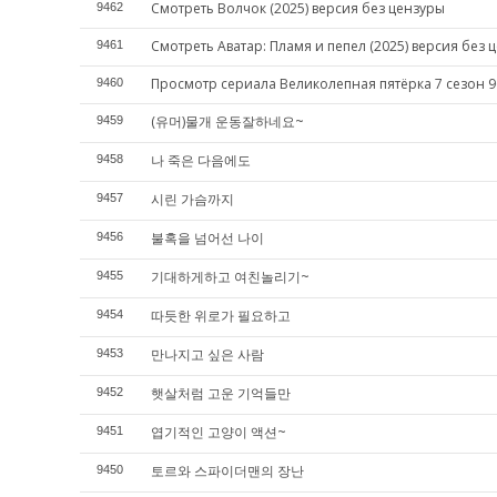
Смотреть Волчок (2025) версия без цензуры
9462
Смотреть Аватар: Пламя и пепел (2025) версия без 
9461
Просмотр сериала Великолепная пятёрка 7 сезон 9
9460
(유머)물개 운동잘하네요~
9459
나 죽은 다음에도
9458
시린 가슴까지
9457
불혹을 넘어선 나이
9456
기대하게하고 여친놀리기~
9455
따듯한 위로가 필요하고
9454
만나지고 싶은 사람
9453
햇살처럼 고운 기억들만
9452
엽기적인 고양이 액션~
9451
토르와 스파이더맨의 장난
9450