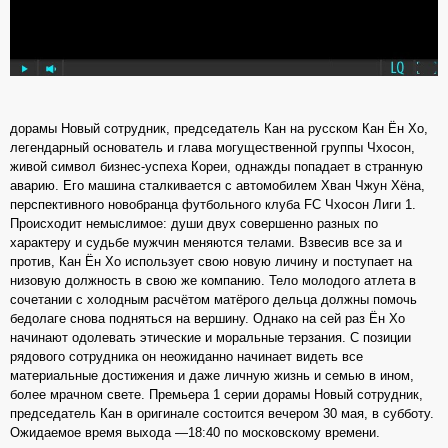
дорамы Новый сотрудник, председатель Кан на русском Кан Ён Хо,
легендарный основатель и глава могущественной группы Чхосон,
живой символ бизнес-успеха Кореи, однажды попадает в странную
аварию. Его машина сталкивается с автомобилем Хван Чжун Хёна,
перспективного новобранца футбольного клуба FC Чхосон Лиги 1.
Происходит немыслимое: души двух совершенно разных по
характеру и судьбе мужчин меняются телами. Взвесив все за и
против, Кан Ён Хо использует свою новую личину и поступает на
низовую должность в свою же компанию. Тело молодого атлета в
сочетании с холодным расчётом матёрого дельца должны помочь
бедолаге снова подняться на вершину. Однако на сей раз Ён Хо
начинают одолевать этические и моральные терзания. С позиции
рядового сотрудника он неожиданно начинает видеть все
материальные достижения и даже личную жизнь и семью в ином,
более мрачном свете. Премьера 1 серии дорамы Новый сотрудник,
председатель Кан в оригинале состоится вечером 30 мая, в субботу.
Ожидаемое время выхода —18:40 по московскому времени.