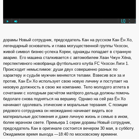
дорамы Новый сотрудник, председатель Кан на русском Кан Ён Хо,
легендарный основатель и глава могущественной группы Чхосон,
живой символ бизнес-успеха Кореи, однажды попадает в странную
аварию. Его машина сталкивается с автомобилем Хван Чжун Хёна,
перспективного новобранца футбольного клуба FC Чхосон Лиги 1.
Происходит немыслимое: души двух совершенно разных по
характеру и судьбе мужчин меняются телами. Взвесив все за и
против, Кан Ён Хо использует свою новую личину и поступает на
низовую должность в свою же компанию. Тело молодого атлета в
сочетании с холодным расчётом матёрого дельца должны помочь
бедолаге снова подняться на вершину. Однако на сей раз Ён Хо
начинают одолевать этические и моральные терзания. С позиции
рядового сотрудника он неожиданно начинает видеть все
материальные достижения и даже личную жизнь и семью в ином,
более мрачном свете. Премьера 1 серии дорамы Новый сотрудник,
председатель Кан в оригинале состоится вечером 30 мая, в субботу.
Ожидаемое время выхода —18:40 по московскому времени.