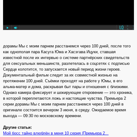
дорамы Мы с моим парнем расстанемся через 100 дней, после того
как однополая пара Касуга Юма и Хасэгава Ицуки, ставшая
известной после их интервью о системе партнёрских свидетельств
для сексуальных меньшинств, разлетелась в соцсетях с подписью
Сердце колотится, то запускается новый период жизни героев.
Документальный фильм следит за их совместной жизнью на
протяжении 100 дней. Съёмки проходят на работе у Юмы, в его
альма-матер и дома, раскрывая быт пары и отношения с близкими.
Однако камера фиксирует и шокирующее откровение — это хроника,
в которой переплетаются ложь и настоящие чувства. Премьера 2
серии дорамы Мы с моим парнем расстанемся через 100 дней в
оригинале состоится вечером 3 июня, в среду. Ожидаемое время
выхода — 09:30 по московскому времени.
Другие статьи:
Мой босс тайно влюблён в меня 10 серия (Премьера 2...