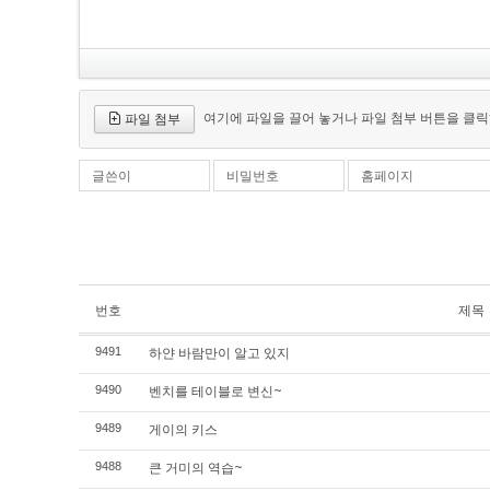
여기에 파일을 끌어 놓거나 파일 첨부 버튼을 클릭
파일 첨부
글쓴이
비밀번호
홈페이지
번호
제목
하얀 바람만이 알고 있지
9491
벤치를 테이블로 변신~
9490
게이의 키스
9489
큰 거미의 역습~
9488