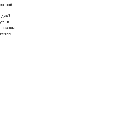
естной
е
 дней.
ует и
м парнем
емени.