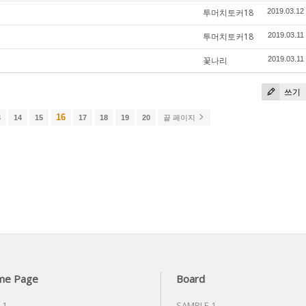
투머치토커18
2019.03.12
투머치토커18
2019.03.11
꽃나리
2019.03.11
쓰기
16
3
14
15
17
18
19
20
끝 페이지
me Page
Board
 1
SAMPLE 1