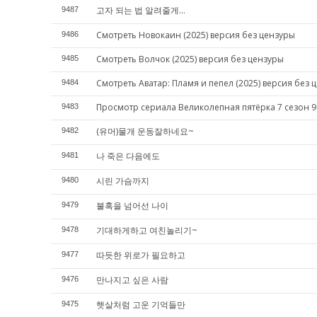
고자 되는 법 알려줄게...
9487
Смотреть Новокаин (2025) версия без цензуры
9486
Смотреть Волчок (2025) версия без цензуры
9485
Смотреть Аватар: Пламя и пепел (2025) версия без 
9484
Просмотр сериала Великолепная пятёрка 7 сезон 9
9483
(유머)물개 운동잘하네요~
9482
나 죽은 다음에도
9481
시린 가슴까지
9480
불혹을 넘어선 나이
9479
기대하게하고 여친놀리기~
9478
따듯한 위로가 필요하고
9477
만나지고 싶은 사람
9476
햇살처럼 고운 기억들만
9475