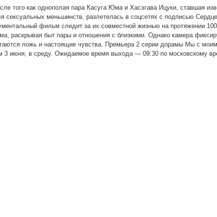
сле того как однополая пара Касуга Юма и Хасэгава Ицуки, ставшая изв
ля сексуальных меньшинств, разлетелась в соцсетях с подписью Сердц
кументальный фильм следит за их совместной жизнью на протяжении 100
ма, раскрывая быт пары и отношения с близкими. Однако камера фиксир
етаются ложь и настоящие чувства. Премьера 2 серии дорамы Мы с мои
ом 3 июня, в среду. Ожидаемое время выхода — 09:30 по московскому вр