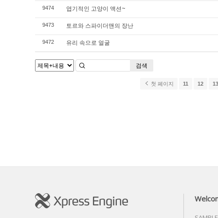
엽기적인 고양이 액션~
9474
토르와 스파이더맨의 장난
9473
유리 속으로 얼굴
9472
검색
첫 페이지
11
12
1
Welco
SAMPLE