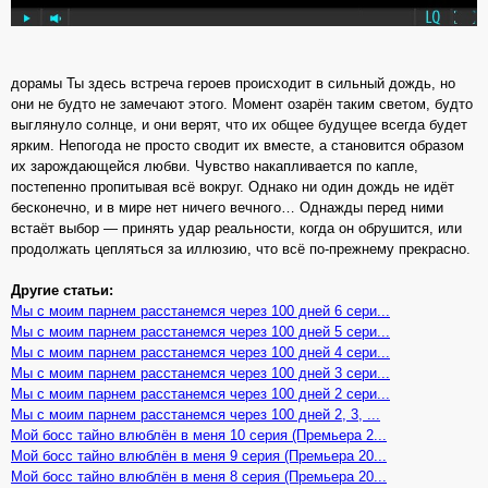
дорамы Ты здесь встреча героев происходит в сильный дождь, но
они не будто не замечают этого. Момент озарён таким светом, будто
выглянуло солнце, и они верят, что их общее будущее всегда будет
ярким. Непогода не просто сводит их вместе, а становится образом
их зарождающейся любви. Чувство накапливается по капле,
постепенно пропитывая всё вокруг. Однако ни один дождь не идёт
бесконечно, и в мире нет ничего вечного… Однажды перед ними
встаёт выбор — принять удар реальности, когда он обрушится, или
продолжать цепляться за иллюзию, что всё по-прежнему прекрасно.
Другие статьи:
Мы с моим парнем расстанемся через 100 дней 6 сери...
Мы с моим парнем расстанемся через 100 дней 5 сери...
Мы с моим парнем расстанемся через 100 дней 4 сери...
Мы с моим парнем расстанемся через 100 дней 3 сери...
Мы с моим парнем расстанемся через 100 дней 2 сери...
Мы с моим парнем расстанемся через 100 дней 2, 3, ...
Мой босс тайно влюблён в меня 10 серия (Премьера 2...
Мой босс тайно влюблён в меня 9 серия (Премьера 20...
Мой босс тайно влюблён в меня 8 серия (Премьера 20...