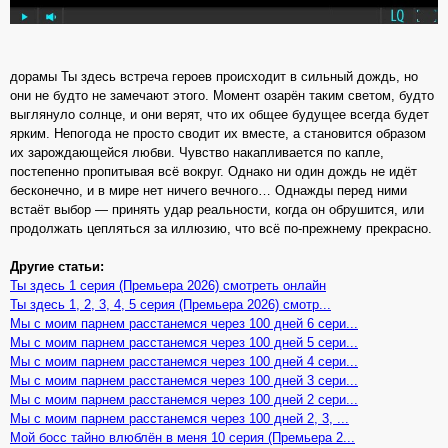
дорамы Ты здесь встреча героев происходит в сильный дождь, но
они не будто не замечают этого. Момент озарён таким светом, будто
выглянуло солнце, и они верят, что их общее будущее всегда будет
ярким. Непогода не просто сводит их вместе, а становится образом
их зарождающейся любви. Чувство накапливается по капле,
постепенно пропитывая всё вокруг. Однако ни один дождь не идёт
бесконечно, и в мире нет ничего вечного… Однажды перед ними
встаёт выбор — принять удар реальности, когда он обрушится, или
продолжать цепляться за иллюзию, что всё по-прежнему прекрасно.
Другие статьи:
Ты здесь 1 серия (Премьера 2026) смотреть онлайн
Ты здесь 1, 2, 3, 4, 5 серия (Премьера 2026) смотр...
Мы с моим парнем расстанемся через 100 дней 6 сери...
Мы с моим парнем расстанемся через 100 дней 5 сери...
Мы с моим парнем расстанемся через 100 дней 4 сери...
Мы с моим парнем расстанемся через 100 дней 3 сери...
Мы с моим парнем расстанемся через 100 дней 2 сери...
Мы с моим парнем расстанемся через 100 дней 2, 3, ...
Мой босс тайно влюблён в меня 10 серия (Премьера 2...