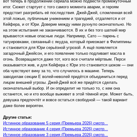
вот теперь в продолжении сериала можно подвести промежуточный
итог. Сюжет стартует с того самого момента аварии, и героям
предстоит разгребать её последствия. Джей-Джей, сломленная всей
этой ложью, публичным унижением и трагедией, отдаляется и от
Кейфера, и от Юри. Доверие между ними рухнуло окончательно. Но
на этом испытания не заканчиваются. В их и без того шаткий мир
врываются новые опасные люди. Например, Сато — парень с
татуировками, связанный с якудза, который приезжает в Филиппины
и становится для Юри серьёзной угрозой. А ещё появляется
загадочный Джейсон, и его появление только подливает масла в
огонь. Возвращается даже тот, кого все считали мёртвым. Перси
оказывается жив, и для Кейфера с Юри это становится шоком — они
оба чувствуют вину за то, что случилось в машине. Теперь
заводилам секции Е волей-неволей придётся объединиться перед
лицом внешней угрозы. Джей-Джей всё же придётся сделать
окончательный выбор. И он определит не только то, с кем она
останется, но и кто вообще выживет в этой тёмной игре. Может быть,
девушка предпочтёт и вовсе остаться свободной — такой вариант
даже более вероятен.
Другие статьи:
Истинное образование 5 серия (Премьера 2026) смотр...
Истинное образование 4 серия (Премьера 2026) смотр...
Истинное образование 3 серия (Премьера 2026) смотр...