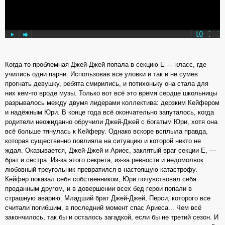
Когда-то проблемная Джей-Джей попала в секцию Е — класс, где
учились одни парни. Использовав все уловки и так и не сумев
прогнать девушку, ребята смирились, и потихоньку она стала для
них кем-то вроде музы. Только вот всё это время сердце школьницы
разрывалось между двумя лидерами коллектива: дерзким Кейфером
и надёжным Юри. В конце года всё окончательно запуталось, когда
родители неожиданно обручили Джей-Джей с богатым Юри, хотя она
всё больше тянулась к Кейферу. Однако вскоре всплыла правда,
которая существенно повлияла на ситуацию и которой никто не
ждал. Оказывается, Джей-Джей и Ариес, заклятый враг секции Е, —
брат и сестра. Из-за этого секрета, из-за ревности и недомолвок
любовный треугольник превратился в настоящую катастрофу.
Кейфер показал себя собственником, Юри почувствовал себя
преданным другом, и в довершении всех бед герои попали в
страшную аварию. Младший брат Джей-Джей, Перси, которого все
считали погибшим, в последний момент спас Ариеса... Чем всё
закончилось, так бы и осталось загадкой, если бы не третий сезон. И