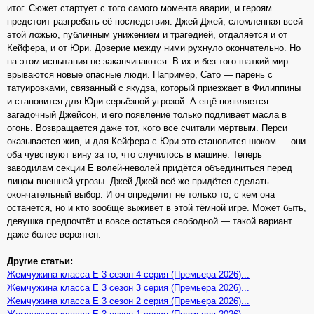
итог. Сюжет стартует с того самого момента аварии, и героям
предстоит разгребать её последствия. Джей-Джей, сломленная всей
этой ложью, публичным унижением и трагедией, отдаляется и от
Кейфера, и от Юри. Доверие между ними рухнуло окончательно. Но
на этом испытания не заканчиваются. В их и без того шаткий мир
врываются новые опасные люди. Например, Сато — парень с
татуировками, связанный с якудза, который приезжает в Филиппины
и становится для Юри серьёзной угрозой. А ещё появляется
загадочный Джейсон, и его появление только подливает масла в
огонь. Возвращается даже тот, кого все считали мёртвым. Перси
оказывается жив, и для Кейфера с Юри это становится шоком — они
оба чувствуют вину за то, что случилось в машине. Теперь
заводилам секции Е волей-неволей придётся объединиться перед
лицом внешней угрозы. Джей-Джей всё же придётся сделать
окончательный выбор. И он определит не только то, с кем она
останется, но и кто вообще выживет в этой тёмной игре. Может быть,
девушка предпочтёт и вовсе остаться свободной — такой вариант
даже более вероятен.
Другие статьи:
Жемчужина класса Е 3 сезон 4 серия (Премьера 2026)...
Жемчужина класса Е 3 сезон 3 серия (Премьера 2026)...
Жемчужина класса Е 3 сезон 2 серия (Премьера 2026)...