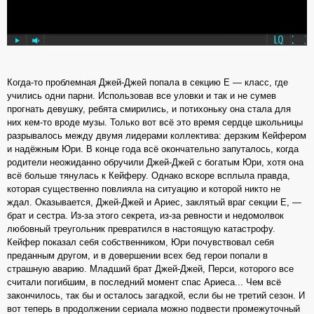
Когда-то проблемная Джей-Джей попала в секцию Е — класс, где
учились одни парни. Использовав все уловки и так и не сумев
прогнать девушку, ребята смирились, и потихоньку она стала для
них кем-то вроде музы. Только вот всё это время сердце школьницы
разрывалось между двумя лидерами коллектива: дерзким Кейфером
и надёжным Юри. В конце года всё окончательно запуталось, когда
родители неожиданно обручили Джей-Джей с богатым Юри, хотя она
всё больше тянулась к Кейферу. Однако вскоре всплыла правда,
которая существенно повлияла на ситуацию и которой никто не
ждал. Оказывается, Джей-Джей и Ариес, заклятый враг секции Е, —
брат и сестра. Из-за этого секрета, из-за ревности и недомолвок
любовный треугольник превратился в настоящую катастрофу.
Кейфер показал себя собственником, Юри почувствовал себя
преданным другом, и в довершении всех бед герои попали в
страшную аварию. Младший брат Джей-Джей, Перси, которого все
считали погибшим, в последний момент спас Ариеса... Чем всё
закончилось, так бы и осталось загадкой, если бы не третий сезон. И
вот теперь в продолжении сериала можно подвести промежуточный