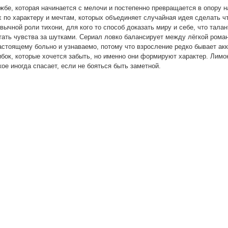
жбе, которая начинается с мелочи и постепенно превращается в опору н
х по характеру и мечтам, которых объединяет случайная идея сделать чт
вычной роли тихони, для кого то способ доказать миру и себе, что талан
ятать чувства за шутками. Сериал ловко балансирует между лёгкой роман
астоящему больно и узнаваемо, потому что взросление редко бывает ак
ибок, которые хочется забыть, но именно они формируют характер. Лимо
кое иногда спасает, если не бояться быть заметной.