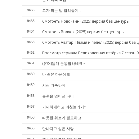
고자 되는 법 알려줄게...
9466
Смотреть Новокаин (2025) версия без цензуры
9465
Смотреть Волчок (2025) версия без цензуры
9464
Смотреть Аватар: Пламя и пепел (2025) версия без 
9463
Просмотр сериала Великолепная пятёрка 7 сезон 9
9462
(유머)물개 운동잘하네요~
9461
나 죽은 다음에도
9460
시린 가슴까지
9459
불혹을 넘어선 나이
9458
기대하게하고 여친놀리기~
9457
따듯한 위로가 필요하고
9456
만나지고 싶은 사람
9455