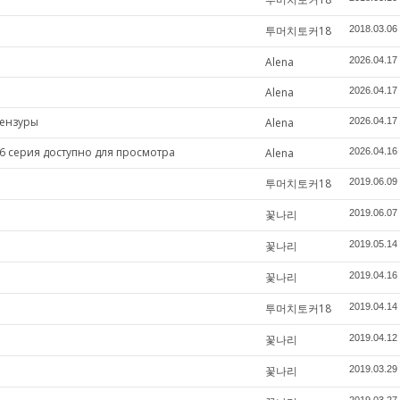
투머치토커18
2018.03.06
Alena
2026.04.17
Alena
2026.04.17
цензуры
Alena
2026.04.17
6 серия доступно для просмотра
Alena
2026.04.16
투머치토커18
2019.06.09
꽃나리
2019.06.07
꽃나리
2019.05.14
꽃나리
2019.04.16
투머치토커18
2019.04.14
꽃나리
2019.04.12
꽃나리
2019.03.29