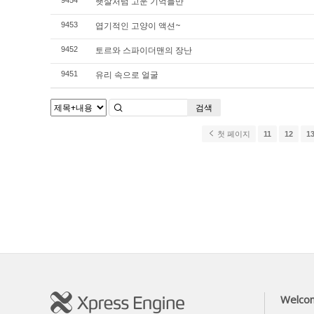
햇살처럼 고운 기억들만
9454
엽기적인 고양이 액션~
9453
토르와 스파이더맨의 장난
9452
유리 속으로 얼굴
9451
검색
첫 페이지
11
12
1
Welco