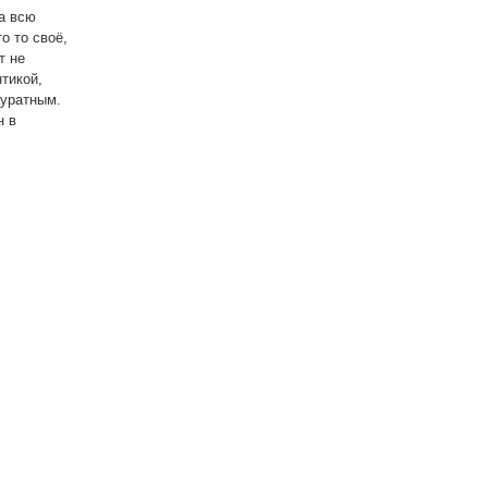
а всю
о то своё,
т не
тикой,
куратным.
н в