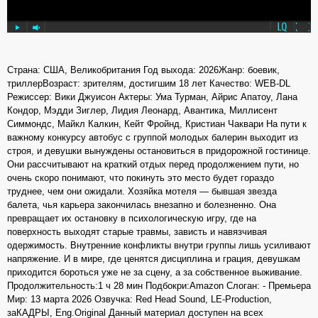
Страна: США, Великобритания Год выхода: 2026Жанр: боевик,
триллерВозраст: зрителям, достигшим 18 лет Качество: WEB-DL
Режиссер: Вики Джуисон Актеры: Ума Турман, Айрис Апатоу, Лана
Кондор, Мэдди Зиглер, Лидия Леонард, Авантика, Миллисент
Симмондс, Майкл Калкин, Кейт Фройнд, Кристиан Чаквари На пути к
важному конкурсу автобус с группой молодых балерин выходит из
строя, и девушки вынуждены остановиться в придорожной гостинице.
Они рассчитывают на краткий отдых перед продолжением пути, но
очень скоро понимают, что покинуть это место будет гораздо
труднее, чем они ожидали. Хозяйка мотеля — бывшая звезда
балета, чья карьера закончилась внезапно и болезненно. Она
превращает их остановку в психологическую игру, где на
поверхность выходят старые травмы, зависть и навязчивая
одержимость. Внутренние конфликты внутри группы лишь усиливают
напряжение. И в мире, где ценятся дисциплина и грация, девушкам
приходится бороться уже не за сцену, а за собственное выживание.
Продолжительность:1 ч 28 мин Подбокри:Amazon Слоган: - Премьера
Мир: 13 марта 2026 Озвучка: Red Head Sound, LE-Production,
заКАДРЫ, Eng.Original Данный материал доступен на всех