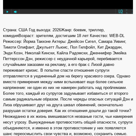
Страна: США Год выхода: 2026Жанр: боевик, триллер,
комедияВозраст: зрителям, достигшим 18 лет Качество: WEB-DL
Режиссер: Йорма Такконе Актеры: Джейсон Сигел, Самара Уивинг,
Тимоти Олифант, Джульетт Льюис, Пол Гилфойл, Кит Джардин,
Энди Коэн, Николай Кински, Кайла Радомски, Дженнифер Эмейка
Петтерссон Дэн, режиссер с неудачной карьерой, перебивается
случайными заказами на рекламу, а его брак с Лизой давно
переживает кризис. В попытке спасти отношения супруги
отправляются в уединенный дом на берегу красивого озера. Однако
вместо примирения между ними вспыхивает еще более сильное
напряжение: ни один из них не намерен работать над проблемами.
Более того, каждый из супругов задумывает избавиться от второго
самым радикальным образом. После череды опасных ситуаций Дэн и
Лиза обрушивают друг на друга шквал обвинений, окончательно
разрушая остатки доверия. Как их отношения дошли до такой точки?
Неожиданно в их жизнь вмешиваются незваные гости, чьи намерения
несут угрозу. Вынужденные противостоять общей опасности, супруги
объединяются, и именно в этом противостоянии у них появляется
шанс переосмыслить свои чувства и, возможно, сохранить семью.