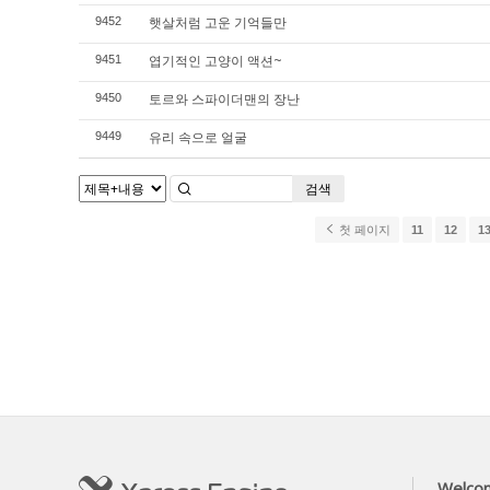
햇살처럼 고운 기억들만
9452
엽기적인 고양이 액션~
9451
토르와 스파이더맨의 장난
9450
유리 속으로 얼굴
9449
검색
첫 페이지
11
12
1
Welco