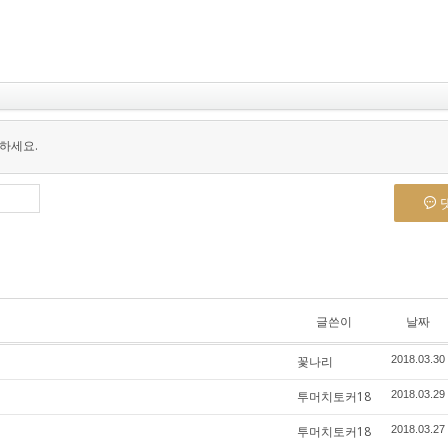
하세요.
글쓴이
날짜
꽃나리
2018.03.30
투머치토커18
2018.03.29
투머치토커18
2018.03.27