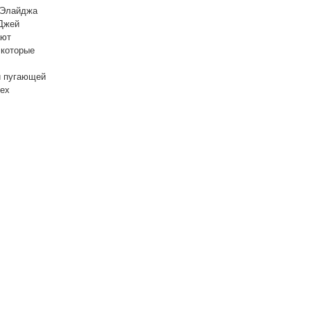
 Элайджа
 Джей
ают
 которые
й пугающей
сех