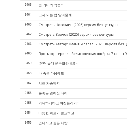
큰 거미의 역습~
9465
고자 되는 법 알려줄게...
9464
Смотреть Новокаин (2025) версия без цензуры
9463
Смотреть Волчок (2025) версия без цензуры
9462
Смотреть Аватар: Пламя и пепел (2025) версия без 
9461
Просмотр сериала Великолепная пятёрка 7 сезон 9
9460
(유머)물개 운동잘하네요~
9459
나 죽은 다음에도
9458
시린 가슴까지
9457
불혹을 넘어선 나이
9456
기대하게하고 여친놀리기~
9455
따듯한 위로가 필요하고
9454
만나지고 싶은 사람
9453