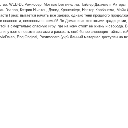
ство: WEB-DL Режиссер: Мэттью Беттинелли, Тайлер Джиллетт Актеры:
ль Геллар, Кэтрин Ньютон, Дэвид Кроненберг, Нестор Карбонелл, Майя
асти Грейс пытается начать всё заново, однако тени прошлого продолж
ые опасности, связанные с семьёй Ле Домас и их жестокими традициями,
той в смертельно опасную игру, где на кону стоят её жизнь и свобода. В
олкнуться с новыми врагами и раскрыть ещё более зловещие тайны это
ieDalen, Eng.Original, Postmodern (укр) Данный материал доступен на в