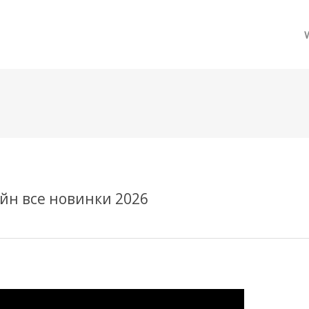
메뉴 건너뛰기
айн все новинки 2026