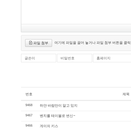
여기에 파일을 끌어 놓거나 파일 첨부 버튼을 클릭
파일 첨부
글쓴이
비밀번호
홈페이지
번호
제목
하얀 바람만이 알고 있지
9468
벤치를 테이블로 변신~
9467
게이의 키스
9466