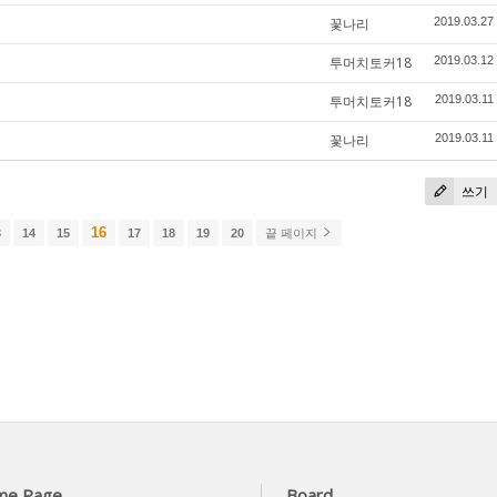
꽃나리
2019.03.27
투머치토커18
2019.03.12
투머치토커18
2019.03.11
꽃나리
2019.03.11
쓰기
16
3
14
15
17
18
19
20
끝 페이지
me Page
Board