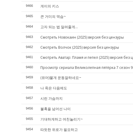
게이의 키스
9466
큰 거미의 역습~
9465
고자 되는 법 알려줄게...
9464
Смотреть Новокаин (2025) версия без цензуры
9463
Смотреть Волчок (2025) версия без цензуры
9462
Смотреть Аватар: Пламя и пепел (2025) версия без 
9461
Просмотр сериала Великолепная пятёрка 7 сезон 9
9460
(유머)물개 운동잘하네요~
9459
나 죽은 다음에도
9458
시린 가슴까지
9457
불혹을 넘어선 나이
9456
기대하게하고 여친놀리기~
9455
따듯한 위로가 필요하고
9454