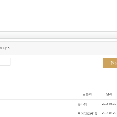
하세요.
글쓴이
날짜
꽃나리
2018.03.30
투머치토커18
2018.03.29