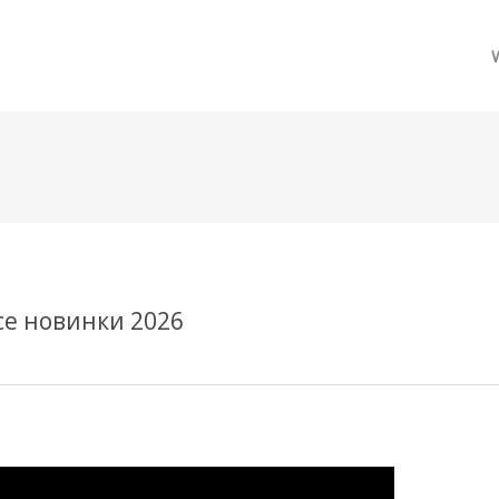
메뉴 건너뛰기
се новинки 2026