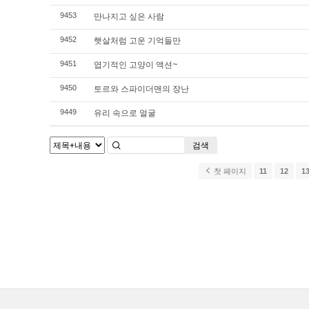
만나지고 싶은 사람
9453
햇살처럼 고운 기억들만
9452
엽기적인 고양이 액션~
9451
토르와 스파이더맨의 장난
9450
유리 속으로 얼굴
9449
검색
첫 페이지
11
12
1