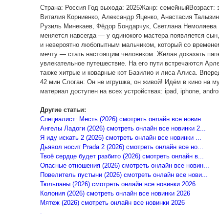
Страна: Россия Год выхода: 2025Жанр: семейныйВозраст: 
Виталия Корниенко, Александр Яценко, Анастасия Талызин
Рузиль Минекаев, Фёдор Бондарчук, Светлана Немоляева
меняется навсегда — у одинокого мастера появляется сын
и невероятно любопытным мальчиком, который со временем
мечту — стать настоящим человеком. Желая доказать папе 
увлекательное путешествие. На его пути встречаются Арл
также хитрые и коварные кот Базилио и лиса Алиса. Впе
42 мин Слоган: Он не игрушка, он живой! Идём в кино на
материал доступен на всех устройствах: ipad, iphone, andro
Другие статьи:
Специалист: Месть (2026) смотреть онлайн все новин...
Ангелы Ладоги (2026) смотреть онлайн все новинки 2...
Я иду искать 2 (2026) смотреть онлайн все новинки ...
Дьявол носит Prada 2 (2026) смотреть онлайн все но...
Твоё сердце будет разбито (2026) смотреть онлайн в...
Опасные отношения (2026) смотреть онлайн все новин...
Повелитель пустыни (2026) смотреть онлайн все нови...
Тюльпаны (2026) смотреть онлайн все новинки 2026
Колония (2026) смотреть онлайн все новинки 2026
Мятеж (2026) смотреть онлайн все новинки 2026
.