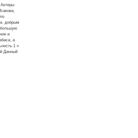
 Актеры:
Исакова,
рло
ым, добрым
м большую
ное и
абаса, а
ность:1 ч
ый Данный