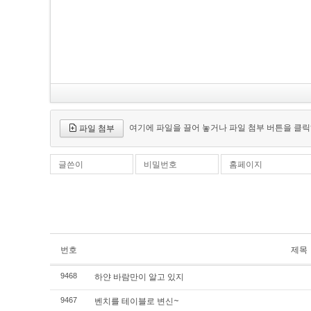
여기에 파일을 끌어 놓거나 파일 첨부 버튼을 클릭
파일 첨부
글쓴이
비밀번호
홈페이지
번호
제목
하얀 바람만이 알고 있지
9468
벤치를 테이블로 변신~
9467