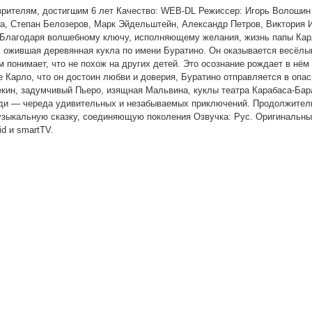
зрителям, достигшим 6 лет Качество: WEB-DL Режиссер: Игорь Волошин
а, Степан Белозеров, Марк Эйдельштейн, Александр Петров, Виктория 
 Благодаря волшебному ключу, исполняющему желания, жизнь папы Ка
, ожившая деревянная кукла по имени Буратино. Он оказывается весёл
 понимает, что не похож на других детей. Это осознание рождает в нё
Карло, что он достоин любви и доверия, Буратино отправляется в опас
екин, задумчивый Пьеро, изящная Мальвина, куклы театра Карабаса-Бар
реди — череда удивительных и незабываемых приключений. Продолжитель
 музыкальную сказку, соединяющую поколения Озвучка: Рус. Оригинальн
id и smartTV.