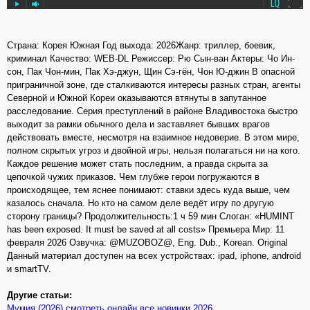
Страна: Корея Южная Год выхода: 2026Жанр: триллер, боевик,
криминал Качество: WEB-DL Режиссер: Рю Сын-ван Актеры: Чо Ин-
сон, Пак Чон-мин, Пак Хэ-джун, Щин Сэ-гён, Чон Ю-джин В опасной
приграничной зоне, где сталкиваются интересы разных стран, агенты
Северной и Южной Кореи оказываются втянуты в запутанное
расследование. Серия преступлений в районе Владивостока быстро
выходит за рамки обычного дела и заставляет бывших врагов
действовать вместе, несмотря на взаимное недоверие. В этом мире,
полном скрытых угроз и двойной игры, нельзя полагаться ни на кого.
Каждое решение может стать последним, а правда скрыта за
цепочкой чужих приказов. Чем глубже герои погружаются в
происходящее, тем яснее понимают: ставки здесь куда выше, чем
казалось сначала. Но кто на самом деле ведёт игру по другую
сторону границы? Продолжительность:1 ч 59 мин Слоган: «HUMINT
has been exposed. It must be saved at all costs» Премьера Мир: 11
февраля 2026 Озвучка: @MUZOBOZ@, Eng. Dub., Korean. Original
Данный материал доступен на всех устройствах: ipad, iphone, android
и smartTV.
Другие статьи:
Мумия (2026) смотреть онлайн все новинки 2026