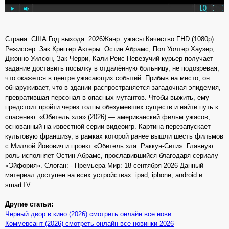
Страна: США Год выхода: 2026Жанр: ужасы Качество:FHD (1080p)
Режиссер: Зак Креггер Актеры: Остин Абрамс, Пол Уолтер Хаузер,
Джонно Уилсон, Зак Черри, Кали Реис Невезучий курьер получает
задание доставить посылку в отдалённую больницу, не подозревая,
что окажется в центре ужасающих событий. Прибыв на место, он
обнаруживает, что в здании распространяется загадочная эпидемия,
превратившая персонал в опасных мутантов. Чтобы выжить, ему
предстоит пройти через толпы обезумевших существ и найти путь к
спасению. «Обитель зла» (2026) — американский фильм ужасов,
основанный на известной серии видеоигр. Картина перезапускает
культовую франшизу, в рамках которой ранее вышли шесть фильмов
с Миллой Йовович и проект «Обитель зла. Раккун-Сити». Главную
роль исполняет Остин Абрамс, прославившийся благодаря сериалу
«Эйфория». Слоган: - Премьера Мир: 18 сентября 2026 Данный
материал доступен на всех устройствах: ipad, iphone, android и
smartTV.
Другие статьи:
Черный двор в кино (2026) смотреть онлайн все нови...
Коммерсант (2026) смотреть онлайн все новинки 2026