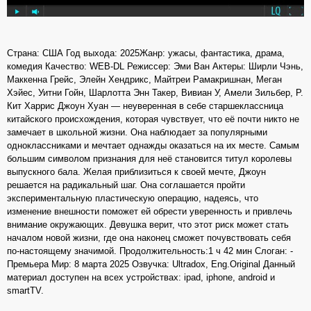
Страна: США Год выхода: 2025Жанр: ужасы, фантастика, драма,
комедия Качество: WEB-DL Режиссер: Эми Ван Актеры: Ширли Чэнь,
Маккенна Грейс, Элейн Хендрикс, Майтреи Рамакришнан, Меган
Хэйес, Уитни Гойн, Шарлотта Энн Такер, Вивиан У, Амели Зильбер, Р.
Кит Харрис Джоун Хуан — неуверенная в себе старшеклассница
китайского происхождения, которая чувствует, что её почти никто не
замечает в школьной жизни. Она наблюдает за популярными
одноклассниками и мечтает однажды оказаться на их месте. Самым
большим символом признания для неё становится титул королевы
выпускного бала. Желая приблизиться к своей мечте, Джоун
решается на радикальный шаг. Она соглашается пройти
экспериментальную пластическую операцию, надеясь, что
изменение внешности поможет ей обрести уверенность и привлечь
внимание окружающих. Девушка верит, что этот риск может стать
началом новой жизни, где она наконец сможет почувствовать себя
по-настоящему значимой. Продолжительность:1 ч 42 мин Слоган: -
Премьера Мир: 8 марта 2025 Озвучка: Ultradox, Eng.Original Данный
материал доступен на всех устройствах: ipad, iphone, android и
smartTV.