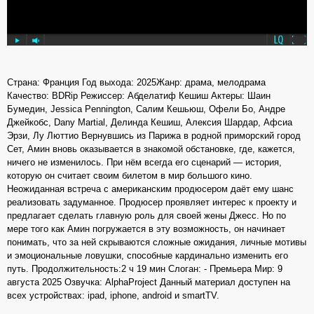
Страна: Франция Год выхода: 2025Жанр: драма, мелодрама
Качество: BDRip Режиссер: Абделатиф Кешиш Актеры: Шаин
Бумедин, Jessica Pennington, Салим Кешьюш, Офели Бо, Андре
Джейкобс, Dany Martial, Делинда Кешиш, Алексия Шардар, Афсиа
Эрзи, Лу Люттио Вернувшись из Парижа в родной приморский город
Сет, Амин вновь оказывается в знакомой обстановке, где, кажется,
ничего не изменилось. При нём всегда его сценарий — история,
которую он считает своим билетом в мир большого кино.
Неожиданная встреча с американским продюсером даёт ему шанс
реализовать задуманное. Продюсер проявляет интерес к проекту и
предлагает сделать главную роль для своей жены Джесс. Но по
мере того как Амин погружается в эту возможность, он начинает
понимать, что за ней скрываются сложные ожидания, личные мотивы
и эмоциональные ловушки, способные кардинально изменить его
путь. Продолжительность:2 ч 19 мин Слоган: - Премьера Мир: 9
августа 2025 Озвучка: AlphaProject Данный материал доступен на
всех устройствах: ipad, iphone, android и smartTV.