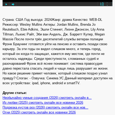
Страна: США Год выхода: 2024Жанр: драма Качество: WEB-DL
Режиссер: Wesley Mullins Актеры: Jordan Mullins, Brenda Jo
Reutebuch, Ebie Adkins, Эшли Стиннет, Лиэнн Джонсон, Lily Anna
Tillman, Льюис Райт, Эби ван Андель, Дж. Барретт Купер, Megan
Massie После почти трёх десятилетий службы ветеран полиции
Фрэнк Браунинг готовится уйти на пенсию и оставить позади свою
карьеру. За эти годы он видел слишком много, и теперь город,
который он когда-то защищал, кажется ему местом, где почти не
осталось надежды. Среди преступности, сломанных судеб и
разочарований Фрэнк всё яснее понимает: система правосудия
давно перестала спасать людей и чаще лишь разрушает их жизни.
Но какое решение примет человек, который слишком поздно узнал
правду? Слоган: - Озвучка: Синема УС Данный материал доступен на
всех устройствах: ipad, iphone, android и smartTV.
Другие статьи:
Необычайно умные создания (2026) смотреть онлайн в...
Из любви (2025) смотреть онлайн все новинки 2026
Подрезка кустов роз (2026) смотреть онлайн все нов...
Огни (2025) смотреть онлайн все новинки 2026