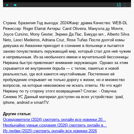
Страна: Бразилия Год выхода: 2024Жанр: драма Качество: WEB-DL
Режиссер: Roger Elarrat Актеры: Carol Oliveira, Мануэла ду Монте,
Joyce Cursino, Mony Gester, Энрике Да Пас, Бикудо мл., Alberto Silva
Neto, Leoci Medeiros, Adriana Cruz, Rose Tuñas После долгой комы
девушка из Амазонки приходит в сознание в больнице и пытается
заново почувствовать окружающий мир, который стал для неё чужим
и непривычным. Из-за необычного имени и мучительной бессонницы
Нирвана быстро привлекает внимание окружающих. Однако за этим
скрывается её внутренняя борьба — с телом, памятью и новой
реальностью, где всё кажется неустойчивым. Постепенно её
пробуждение открывает не только дорогу к жизни, но и множество
вопросов, на которые невозможно не искать ответы. Но что ждёт
Нирвану по ту сторону этого возвращения? Слоган: - Озвучка:
Синема УС Данный материал доступен на всех устройствах: ipad,
iphone, android и smartTV.
Другие статьи:
Осведомители (2024) смотреть онлайн все новинки 20...
Необычайно умные создания (2026) смотреть онлайн в...
Из любви (2025) смотреть онлайн все новинки 2026