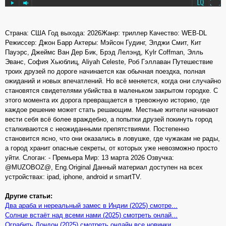
Страна: США Год выхода: 2026Жанр: триллер Качество: WEB-DL
Режиссер: Джон Барр Актеры: Мэйсон Гудинг, Элджи Смит, Кит
Пауэрс, Джеймс Ван Дер Бик, Брэд Лелэнд, Kylr Coffman, Элль
Эванс, София Хьюблиц, Aliyah Celeste, Роб Гэллаван Путешествие
троих друзей по дороге начинается как обычная поездка, полная
ожиданий и новых впечатлений. Но всё меняется, когда они случайно
становятся свидетелями убийства в маленьком закрытом городке. С
этого момента их дорога превращается в тревожную историю, где
каждое решение может стать решающим. Местные жители начинают
вести себя всё более враждебно, а попытки друзей покинуть город
сталкиваются с неожиданными препятствиями. Постепенно
становится ясно, что они оказались в ловушке, где чужакам не рады,
а город хранит опасные секреты, от которых уже невозможно просто
уйти. Слоган: - Премьера Мир: 13 марта 2026 Озвучка:
@MUZOBOZ@, Eng.Original Данный материал доступен на всех
устройствах: ipad, iphone, android и smartTV.
Другие статьи:
Два араба и нереальный замес в Индии (2025) смотре...
Солнце встаёт над всеми нами (2025) смотреть онлай...
Ограбить Лондон (2025) смотреть онлайн все новинки...