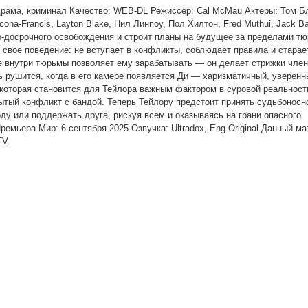
драма, криминал Качество: WEB-DL Режиссер: Cal McMau Актеры: Том Б
na-Francis, Layton Blake, Нил Линпоу, Пол Хилтон, Fred Muthui, Jack Ba
-досрочного освобождения и строит планы на будущее за пределами т
 свое поведение: не вступает в конфликты, соблюдает правила и старае
е внутри тюрьмы позволяет ему зарабатывать — он делает стрижки чле
 рушится, когда в его камере появляется Ди — харизматичный, уверенн
 которая становится для Тейлора важным фактором в суровой реальност
рытый конфликт с бандой. Теперь Тейлору предстоит принять судьбоносн
ду или поддержать друга, рискуя всем и оказываясь на грани опасного
ремьера Мир: 6 сентября 2025 Озвучка: Ultradox, Eng.Original Данный м
TV.