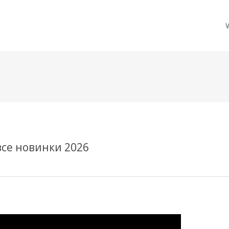
메뉴 건너뛰기
все новинки 2026