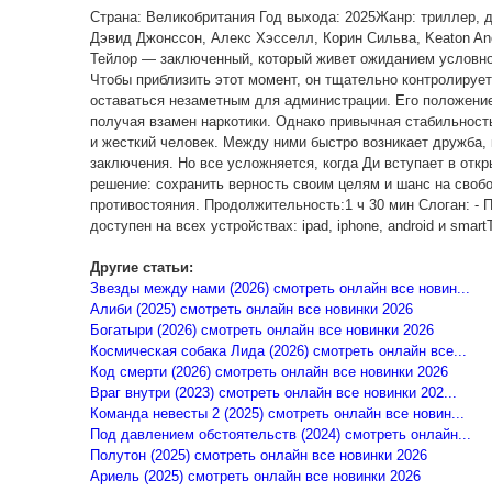
Страна: Великобритания Год выхода: 2025Жанр: триллер, 
Дэвид Джонссон, Алекс Хэсселл, Корин Сильва, Keaton Anco
Тейлор — заключенный, который живет ожиданием условно
Чтобы приблизить этот момент, он тщательно контролирует
оставаться незаметным для администрации. Его положени
получая взамен наркотики. Однако привычная стабильность
и жесткий человек. Между ними быстро возникает дружба,
заключения. Но все усложняется, когда Ди вступает в отк
решение: сохранить верность своим целям и шанс на свобо
противостояния. Продолжительность:1 ч 30 мин Слоган: - П
доступен на всех устройствах: ipad, iphone, android и smart
Другие статьи:
Звезды между нами (2026) смотреть онлайн все новин...
Алиби (2025) смотреть онлайн все новинки 2026
Богатыри (2026) смотреть онлайн все новинки 2026
Космическая собака Лида (2026) смотреть онлайн все...
Код смерти (2026) смотреть онлайн все новинки 2026
Враг внутри (2023) смотреть онлайн все новинки 202...
Команда невесты 2 (2025) смотреть онлайн все новин...
Под давлением обстоятельств (2024) смотреть онлайн...
Полутон (2025) смотреть онлайн все новинки 2026
Ариель (2025) смотреть онлайн все новинки 2026