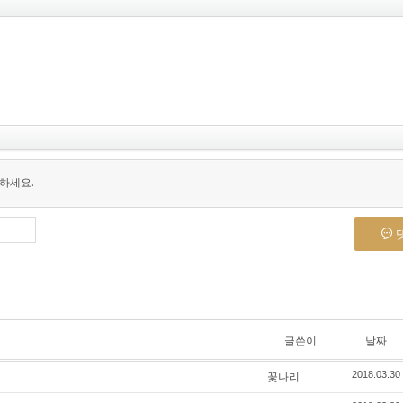
하세요.
글쓴이
날짜
꽃나리
2018.03.30