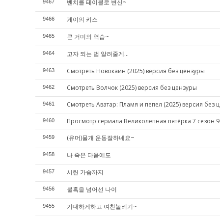
벤치를 테이블로 변신~
9467
게이의 키스
9466
큰 거미의 역습~
9465
고자 되는 법 알려줄게...
9464
Смотреть Новокаин (2025) версия без цензуры
9463
Смотреть Волчок (2025) версия без цензуры
9462
Смотреть Аватар: Пламя и пепел (2025) версия без 
9461
Просмотр сериала Великолепная пятёрка 7 сезон 9
9460
(유머)물개 운동잘하네요~
9459
나 죽은 다음에도
9458
시린 가슴까지
9457
불혹을 넘어선 나이
9456
기대하게하고 여친놀리기~
9455