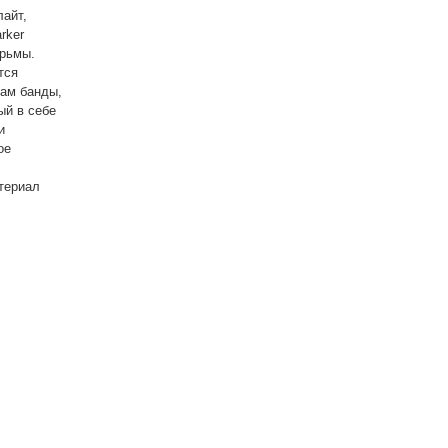
лайт,
rker
юрьмы.
тся
нам банды,
ый в себе
и
ое
атериал