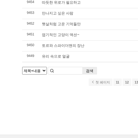
따듯한 위로가 필요하고
9454
만나지고 싶은 사람
9453
햇살처럼 고운 기억들만
9452
엽기적인 고양이 액션~
9451
토르와 스파이더맨의 장난
9450
유리 속으로 얼굴
9449
검색
첫 페이지
11
12
1