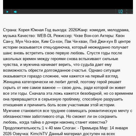
Страна: Корея Южная Год выхода: 2026Жанр: комедия, мелодрама,
музыка Качество: WEB-DL Режиссер: Чхве Вон-соп Актеры: Квон
Сан-у, Мун Чхэ-вон, Ким Со-хон, Пак Чи-хван, Пхё Джи-хун В центре
истории оказывается отец-одиночка, который неожиданно получает
шанс вновь встретить свою первую любовь. Спустя годы после
школьных времен между героями снова вспыхивают сильные
чувства, и мужчина начинает верить, что судьба дает ему
возможность обрести долгожданное счастье. Однако ситуация
оказывается гораздо сложнее, чем кажется на первый взгляд.
Женщина категорически не любит детей, поэтому герой решает
скрыть от нее самое важное — свою дочь, ради которой он живет
все эти годы. Сначала эта ложь кажется безобидной, но со временем
она превращается в серьезную проблему, способную разрушить
отношения и причинить боль всем участникам этой истории.
Мужчине становится все труднее совмещать романтическую мечту с
обязанностями заботливого отца. Но сможет ли он сохранить
любовь, когда тайна о дочери наконец станет известна?
Продолжительность:1 ч 40 мин Слоган: - Премьера Мир: 14 января
2026 Озвучка: KimchiTV Данный материал доступен на всех