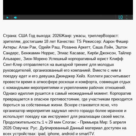
Страна: США Год выхода: 2026Жанр: ужасы, триллерВозраст:
зрителям, достигшим 18 лет Качество: TS Режиссер: Аарон Фишер
Актеры: Алан Рак, Одейя Раш, Розанна Аркетт, Саша Лэйн, Эштон
Сандерс, Бенжамин Норрис, Элиас Касавас, Кирби Джонсон, Тайлер
Альварес, Зион Морено Успешный корпоративный юрист Клифф
Сент-Клер отправляется на выездной тренинг для молодых
руководителей, организованный его компанией. Вместе с ним в
поездку едет и его девушка Джинджер Хейз. Коллеги рассчитывают
провести время в атмосфере роскоши и комфорта, совмещая отдых
с командными мероприятиями и укреплением рабочих отношений.
Однако идиллия рушится в самый неожиданный момент. Корпоратив
превращается в опасное противостояние, где участникам приходится
бороться за собственные жизни. Вскоре становится ясно, что
организатор мероприятия задумал нечто гораздо более мрачное и
использует поездку как инструмент для реализации своей мести.
Продолжительность:1 ч 29 мин Слоган: - Премьера Мир: 5 апреля
2026 Озвучка: Рус. Дублированный Данный материал доступен на
всех устройствах: ipad, iphone, android и smartTV.