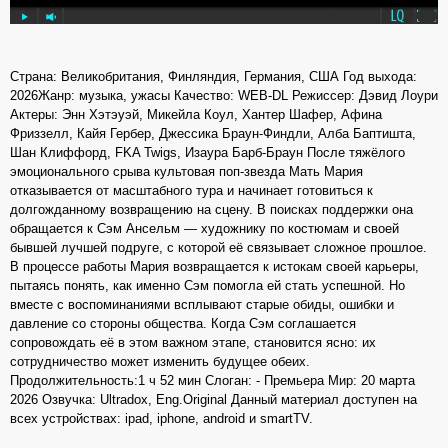
Страна: Великобритания, Финляндия, Германия, США Год выхода:
2026Жанр: музыка, ужасы Качество: WEB-DL Режиссер: Дэвид Лоури
Актеры: Энн Хэтэуэй, Микейла Коул, Хантер Шафер, Афина
Фриззелл, Кайя Гербер, Джессика Браун-Финдли, Алба Баптишта,
Шан Клиффорд, FKA Twigs, Изаура Барб-Браун После тяжёлого
эмоционального срыва культовая поп-звезда Мать Мария
отказывается от масштабного тура и начинает готовиться к
долгожданному возвращению на сцену. В поисках поддержки она
обращается к Сэм Ансельм — художнику по костюмам и своей
бывшей лучшей подруге, с которой её связывает сложное прошлое.
В процессе работы Мария возвращается к истокам своей карьеры,
пытаясь понять, как именно Сэм помогла ей стать успешной. Но
вместе с воспоминаниями всплывают старые обиды, ошибки и
давление со стороны общества. Когда Сэм соглашается
сопровождать её в этом важном этапе, становится ясно: их
сотрудничество может изменить будущее обеих.
Продолжительность:1 ч 52 мин Слоган: - Премьера Мир: 20 марта
2026 Озвучка: Ultradox, Eng.Original Данный материал доступен на
всех устройствах: ipad, iphone, android и smartTV.