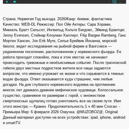
Страна: Норвегия Год выхода: 2026Жанр: боевик, фантастика
Качество: WEB-DL Режиссер: Пол Ойе Актеры: Сара Хорами,
Миккель Братт Сильсет, Ингвильд Хольте Бигднес, Эйвинд Брантцег,
Jenny Evensen, Стейнар Клоуман Халлерт, Filip Bargee Ramberg, Ганс
Мортен Хансен, Jon Erik Myre, Силье Брейвик Йоханна, морской
биолог, ведет исследования на рыбной ферме в Вангснесе —
уединенном поселении, расположенном у норвежского фьорда. Ее
работа проходит спокойно, пока в этих местах не начинают
происходить тревожные и необъяснимые события. После трагической
гибели двух местных подростков жители все чаще задаются
вопросом, что именно угрожает их жизни и что скрывается в темных
водах фьорда. Ответ оказывается куда страшнее, чем любые
догадки. На дне глубокого норвежского водоема на протяжении
многих лет дремало древнее мифическое чудовище. Колоссальное
существо, сравнимое по размерам с горой, с множеством
смертоносных щупалец готово уничтожить все на своем пути. Имя
этого монстра — Кракен. Продолжительность:1 ч 40 мин Слоган: -
Премьера Мир: 6 февраля 2026 Озвучка: @MUZOBOZ@, Original
Данный материал доступен на всех устройствах: ipad, iphone, android
и smartTV.