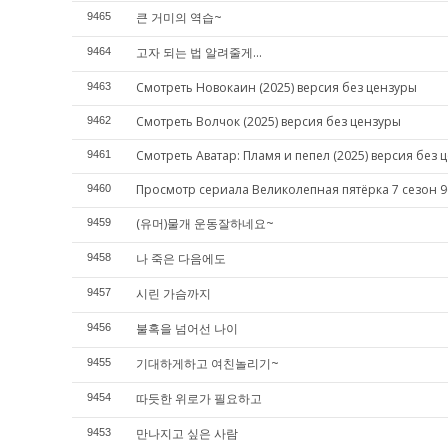
큰 거미의 역습~
9465
고자 되는 법 알려줄게...
9464
Смотреть Новокаин (2025) версия без цензуры
9463
Смотреть Волчок (2025) версия без цензуры
9462
Смотреть Аватар: Пламя и пепел (2025) версия без 
9461
Просмотр сериала Великолепная пятёрка 7 сезон 9
9460
(유머)물개 운동잘하네요~
9459
나 죽은 다음에도
9458
시린 가슴까지
9457
불혹을 넘어선 나이
9456
기대하게하고 여친놀리기~
9455
따듯한 위로가 필요하고
9454
만나지고 싶은 사람
9453