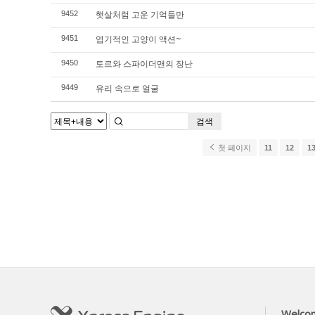
햇살처럼 고운 기억들만
9452
엽기적인 고양이 액션~
9451
토르와 스파이더맨의 장난
9450
유리 속으로 얼굴
9449
검색
첫 페이지
11
12
1
Welco