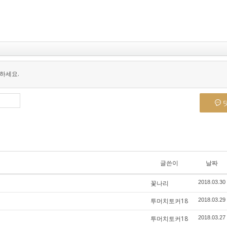
하세요.
글쓴이
날짜
꽃나리
2018.03.30
투머치토커18
2018.03.29
투머치토커18
2018.03.27