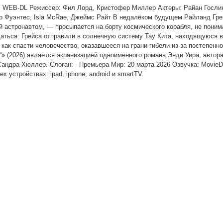
: WEB-DL Режиссер: Фил Лорд, Кристофер Миллер Актеры: Райан Госли
о Фуэнтес, Isla McRae, Джеймс Райт В недалёком будущем Райланд Гр
астронавтом, — просыпается на борту космического корабля, не понима
щаться: Грейса отправили в солнечную систему Тау Кита, находящуюся в
как спасти человечество, оказавшееся на грани гибели из-за постепенно
» (2026) является экранизацией одноимённого романа Энди Уира, автор
андра Хюллер. Слоган: - Премьера Мир: 20 марта 2026 Озвучка: MovieD
х устройствах: ipad, iphone, android и smartTV.