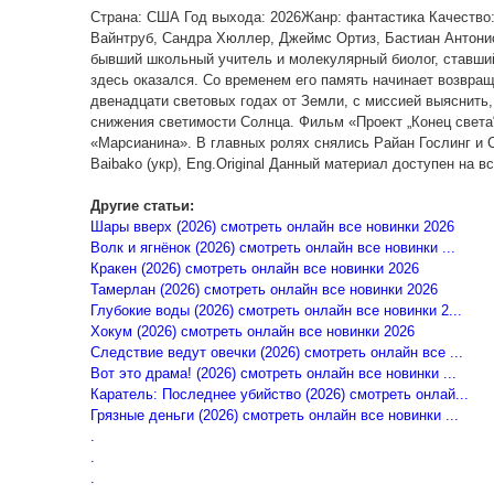
Страна: США Год выхода: 2026Жанр: фантастика Качество
Вайнтруб, Сандра Хюллер, Джеймс Ортиз, Бастиан Антони
бывший школьный учитель и молекулярный биолог, ставший 
здесь оказался. Со временем его память начинает возвра
двенадцати световых годах от Земли, с миссией выяснить, 
снижения светимости Солнца. Фильм «Проект „Конец света“
«Марсианина». В главных ролях снялись Райан Гослинг и С
Baibako (укр), Eng.Original Данный материал доступен на все
Другие статьи:
Шары вверх (2026) смотреть онлайн все новинки 2026
Волк и ягнёнок (2026) смотреть онлайн все новинки ...
Кракен (2026) смотреть онлайн все новинки 2026
Тамерлан (2026) смотреть онлайн все новинки 2026
Глубокие воды (2026) смотреть онлайн все новинки 2...
Хокум (2026) смотреть онлайн все новинки 2026
Следствие ведут овечки (2026) смотреть онлайн все ...
Вот это драма! (2026) смотреть онлайн все новинки ...
Каратель: Последнее убийство (2026) смотреть онлай...
Грязные деньги (2026) смотреть онлайн все новинки ...
.
.
.