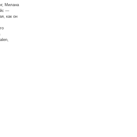
нг, Милана
ейс —
я, как он
го
а
alen,