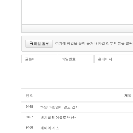
여기에 파일을 끌어 놓거나 파일 첨부 버튼을 클릭
파일 첨부
글쓴이
비밀번호
홈페이지
번호
제목
하얀 바람만이 알고 있지
9468
벤치를 테이블로 변신~
9467
게이의 키스
9466