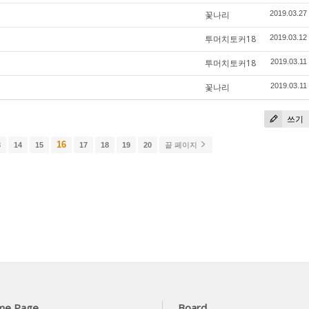
꽃나리
2019.03.27
투머치토커18
2019.03.12
투머치토커18
2019.03.11
꽃나리
2019.03.11
쓰기
16
3
14
15
17
18
19
20
끝 페이지
me Page
Board