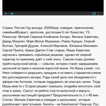
Страна: Россия Год выхода: 2026Жанр: комедия, приключения,
семейныйВозраст: зрителям, достигшим 6 лет Качество: TS
Режиссер: Митрий Семенов-Алейников Актеры: Милана Хаметова,
Давид Манукян, Марк-Малик Мурашкин, Роман Курцын, Георгий
Волчек, Григорий Дудник, Алексей Маклаков, Юлианна Михневич,
Сергей Пукита, Арман Давтян Став старше, Маша Хаметова
научилась принимать серьёзные решения, однако её озорной
характер по-прежнему даёт о себе знать. Совсем скоро должен
пройти выпускной вечер — событие, которое станет завершением
школьной истории и началом взрослой жизни. Но Маша узнаёт, что
Няня собирается разрушить праздник и оставить старшеклассников
без долгожданного вечера. Ради своей цели она объединяется с
аферистом Антоном, готовым поддержать её опасную затею. Тогда
Маша вместе с Егором решают помешать злодейке воплотить свой
план в жизнь. Смогут ли ребята спасти выпускной и вернуть
школьникам настоящий праздник? Продолжительность:1 ч 48 мин
Слоган: Милана Хаметова в комедии о школьниках, которые
разоблачают преступников. Билеты - на Кинопоиске! Озвучка: Рус.