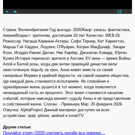
Страна: Великобритания Год выхода: 2026Жанр: ужасы, фантастика,
боевикВозраст: зрителям, достигшим 18 лет Качество: WEB-DL
Режиссер: Наташа Кермани Актеры: Софи Тёрнер, Кит Харингтон,
Марша Гэй Харден, Лоуренс О'Фуаран, Катрин МакДонаф, Закари
Коэн, Исидро-Лакинг Дилан, Ник Харбер, Джонатан Ховард, Юрген
Кунен История переносит зрителя в Англию XV века — время Войны
Алой и Белой розы, когда две ветви правящей династии вели
ожесточённую борьбу за трон. Анна живёт вместе со своей
свекровью Морвен в крайней бедности, на самой окраине общества,
где каждый день становится испытанием. Их спокойная и
однообразная жизнь рушится в тот момент, когда появляется
неожиданный гость из прошлого. Этот визит становится началом
событий, которые навсегда меняют судьбу Анны и её представление
о собственной жизни. Слоган: - Премьера Мир: 20 февраля 2026
Озвучка: AlphaProject Данный материал доступен на всех
устройствах: ipad, iphone, android и smartTV.
Другие статьи:
Поддайся этому (2026) смотреть онлайн все новинки ...