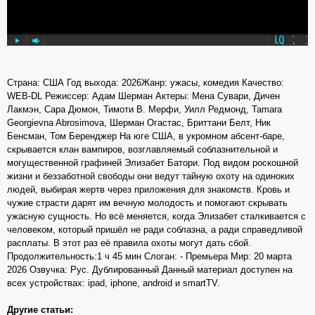
Страна: США Год выхода: 2026Жанр: ужасы, комедия Качество:
WEB-DL Режиссер: Адам Шерман Актеры: Мена Сувари, Дичен
Лакмэн, Сара Дюмон, Тимоти В. Мерфи, Уилл Редмонд, Tamara
Georgievna Abrosimova, Шерман Огастас, Бриттани Белт, Ник
Бенсман, Том Беренджер На юге США, в укромном абсент-баре,
скрывается клан вампиров, возглавляемый соблазнительной и
могущественной графиней Элизабет Батори. Под видом роскошной
жизни и беззаботной свободы они ведут тайную охоту на одиноких
людей, выбирая жертв через приложения для знакомств. Кровь и
чужие страсти дарят им вечную молодость и помогают скрывать
ужасную сущность. Но всё меняется, когда Элизабет сталкивается с
человеком, который пришёл не ради соблазна, а ради справедливой
расплаты. В этот раз её правила охоты могут дать сбой.
Продолжительность:1 ч 45 мин Слоган: - Премьера Мир: 20 марта
2026 Озвучка: Рус. Дублированный Данный материал доступен на
всех устройствах: ipad, iphone, android и smartTV.
Другие статьи: