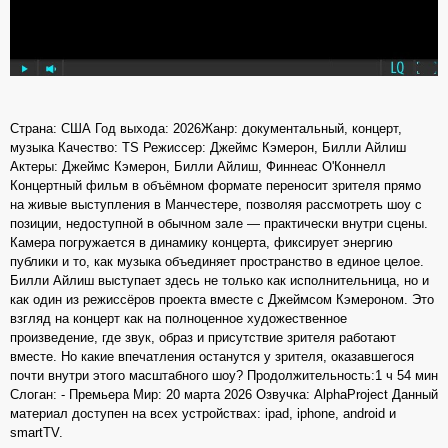
Страна: США Год выхода: 2026Жанр: документальный, концерт,
музыка Качество: TS Режиссер: Джеймс Кэмерон, Билли Айлиш
Актеры: Джеймс Кэмерон, Билли Айлиш, Финнеас О'Коннелл
Концертный фильм в объёмном формате переносит зрителя прямо
на живые выступления в Манчестере, позволяя рассмотреть шоу с
позиции, недоступной в обычном зале — практически внутри сцены.
Камера погружается в динамику концерта, фиксирует энергию
публики и то, как музыка объединяет пространство в единое целое.
Билли Айлиш выступает здесь не только как исполнительница, но и
как один из режиссёров проекта вместе с Джеймсом Кэмероном. Это
взгляд на концерт как на полноценное художественное
произведение, где звук, образ и присутствие зрителя работают
вместе. Но какие впечатления останутся у зрителя, оказавшегося
почти внутри этого масштабного шоу? Продолжительность:1 ч 54 мин
Слоган: - Премьера Мир: 20 марта 2026 Озвучка: AlphaProject Данный
материал доступен на всех устройствах: ipad, iphone, android и
smartTV.