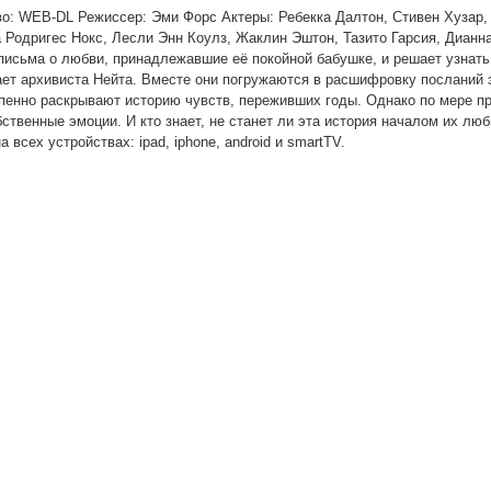
во: WEB-DL Режиссер: Эми Форс Актеры: Ребекка Далтон, Стивен Хузар
 Родригес Нокс, Лесли Энн Коулз, Жаклин Эштон, Тазито Гарсия, Дианн
исьма о любви, принадлежавшие её покойной бабушке, и решает узнать 
ает архивиста Нейта. Вместе они погружаются в расшифровку посланий 
епенно раскрывают историю чувств, переживших годы. Однако по мере п
твенные эмоции. И кто знает, не станет ли эта история началом их лю
всех устройствах: ipad, iphone, android и smartTV.