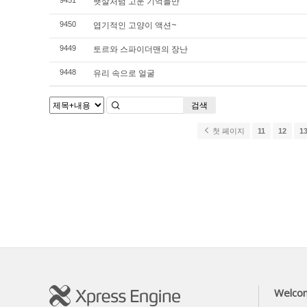
햇살처럼 고운 기억들만
9451
엽기적인 고양이 액션~
9450
토르와 스파이더맨의 장난
9449
유리 속으로 얼굴
9448
검색
첫 페이지
11
12
1
Welco