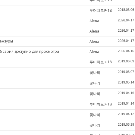
투머치토커18
2018.03.06
Alena
2026.04.17
Alena
2026.04.17
цензуры
Alena
2026.04.17
6 серия доступно для просмотра
Alena
2026.04.16
투머치토커18
2019.06.09
꽃나리
2019.06.07
꽃나리
2019.05.14
꽃나리
2019.04.16
투머치토커18
2019.04.14
꽃나리
2019.04.12
꽃나리
2019.03.29