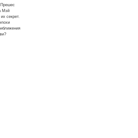
, Прешес
а Мэй
их секрет.
эпохи
риближения
бви?