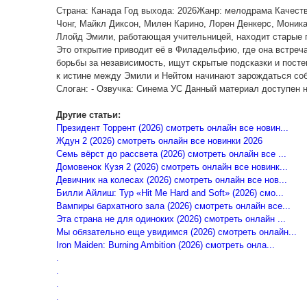
Страна: Канада Год выхода: 2026Жанр: мелодрама Качест
Чонг, Майкл Диксон, Милен Карино, Лорен Денкерс, Моника
Ллойд Эмили, работающая учительницей, находит старые п
Это открытие приводит её в Филадельфию, где она встреч
борьбы за независимость, ищут скрытые подсказки и пост
к истине между Эмили и Нейтом начинают зарождаться собс
Слоган: - Озвучка: Синема УС Данный материал доступен на 
Другие статьи:
Президент Торрент (2026) смотреть онлайн все новин...
Ждун 2 (2026) смотреть онлайн все новинки 2026
Семь вёрст до рассвета (2026) смотреть онлайн все ...
Домовенок Кузя 2 (2026) смотреть онлайн все новинк...
Девичник на колесах (2026) смотреть онлайн все нов...
Билли Айлиш: Тур «Hit Me Hard and Soft» (2026) смо...
Вампиры бархатного зала (2026) смотреть онлайн все...
Эта страна не для одиноких (2026) смотреть онлайн ...
Мы обязательно еще увидимся (2026) смотреть онлайн...
Iron Maiden: Burning Ambition (2026) смотреть онла...
.
.
.
.