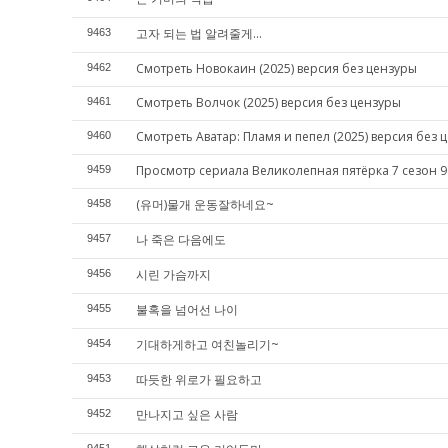
고자 되는 법 알려줄게...
9463
Смотреть Новокаин (2025) версия без цензуры
9462
Смотреть Волчок (2025) версия без цензуры
9461
Смотреть Аватар: Пламя и пепел (2025) версия без 
9460
Просмотр сериала Великолепная пятёрка 7 сезон 9
9459
(유머)물개 운동잘하네요~
9458
나 죽은 다음에도
9457
시린 가슴까지
9456
불혹을 넘어선 나이
9455
기대하게하고 여친놀리기~
9454
따듯한 위로가 필요하고
9453
만나지고 싶은 사람
9452