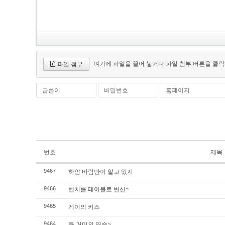
여기에 파일을 끌어 놓거나 파일 첨부 버튼을 클릭
파일 첨부
글쓴이
비밀번호
홈페이지
번호
제목
하얀 바람만이 알고 있지
9467
벤치를 테이블로 변신~
9466
게이의 키스
9465
큰 거미의 역습~
9464