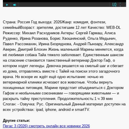
Страна: Россия Год выхода: 2026Жанр: комедия, фэнтези,
семейныйВозраст: зрителям, достигшим 12 лет Качество: WEB-DL
Режиссер: Михаил Расходников Актеры: Сергей Гармаш, Алиса
Руденко, Ирина Розанова, Борис Хвошнянский, Ольга Медынич,
Павел Рассомахин, Ирина Безряднова, Андрей Пынзару, Александр
Аверин, Дмитрий Блохин Жизнь маленькой Марины меняется, когда
её любимая собака Тайа тяжело заболевает. Единственным шансом
на спасение становится таинственный ветеринар Доктор Гаф, о
котором ходят легенды. Девочка решается на смелый шаг и сбегает
из дома, отправляясь вместе с Тайей на поиски этого загадочного
врача. Но вскоре их ждёт ещё одно испытание: ночью из
ветеринарной клиники исчезают все животные. Чтобы вернуть
похищенных питомцев, Марине предстоит объединиться с Доктором
Гафом и необычными союзниками — говорящими животными — и
раскрыть тайну преступления. Продолжительность:1 ч 39 мин
Слоган: - Озвучка: Рус. Оригинальный Данный материал доступен на
всех устройствах: ipad, iphone, android и smartTV.
Другие статьи:
Пегас 3 (2026) смотреть онлайн все новинки 2026