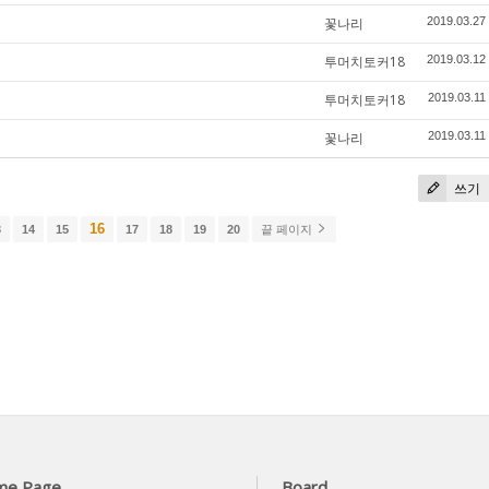
꽃나리
2019.03.27
투머치토커18
2019.03.12
투머치토커18
2019.03.11
꽃나리
2019.03.11
쓰기
16
3
14
15
17
18
19
20
끝 페이지
me Page
Board