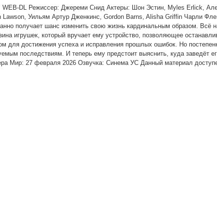
 WEB-DL Режиссер: Джереми Снид Актеры: Шон Эстин, Myles Erlick, Ал
in Lawson, Уильям Артур Дженкинс, Gordon Barns, Alisha Griffin Чарли Фл
данно получает шанс изменить свою жизнь кардинальным образом. Всё н
азина игрушек, который вручает ему устройство, позволяющее останавли
ом для достижения успеха и исправления прошлых ошибок. Но постепен
уемым последствиям. И теперь ему предстоит выяснить, куда заведёт ег
ера Мир: 27 февраля 2026 Озвучка: Синема УС Данный материал доступе