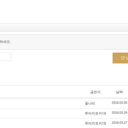
하세요.
글쓴이
날짜
꽃나리
2018.03.30
투머치토커18
2018.03.29
투머치토커18
2018.03.27