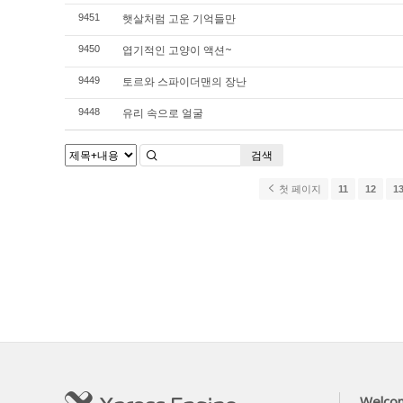
햇살처럼 고운 기억들만
9451
엽기적인 고양이 액션~
9450
토르와 스파이더맨의 장난
9449
유리 속으로 얼굴
9448
검색
첫 페이지
11
12
1
Welco