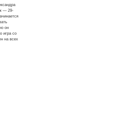
ександра
ек — 29-
ачинается
вать
но он
о игра со
н на всех