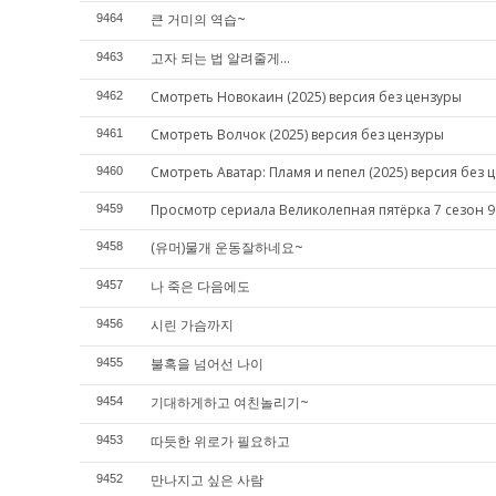
큰 거미의 역습~
9464
고자 되는 법 알려줄게...
9463
Смотреть Новокаин (2025) версия без цензуры
9462
Смотреть Волчок (2025) версия без цензуры
9461
Смотреть Аватар: Пламя и пепел (2025) версия без 
9460
Просмотр сериала Великолепная пятёрка 7 сезон 9
9459
(유머)물개 운동잘하네요~
9458
나 죽은 다음에도
9457
시린 가슴까지
9456
불혹을 넘어선 나이
9455
기대하게하고 여친놀리기~
9454
따듯한 위로가 필요하고
9453
만나지고 싶은 사람
9452