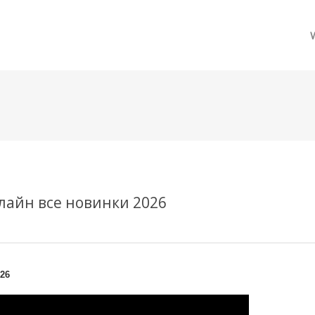
메뉴 건너뛰기
лайн все новинки 2026
26