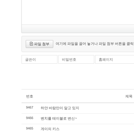
여기에 파일을 끌어 놓거나 파일 첨부 버튼을 클릭
파일 첨부
글쓴이
비밀번호
홈페이지
번호
제목
하얀 바람만이 알고 있지
9467
벤치를 테이블로 변신~
9466
게이의 키스
9465