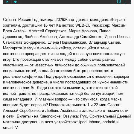
Страна: Россия Год выхода: 2026Жанр: драма, мелодрамаВозраст:
зрителям, достигшим 16 лет Качество: WEB-DL Режиссер: Максим
Боев Актеры: Алексей Серебряков, Мария Аронова, Павел
Деревянко, Любовь Аксёнова, Александр Самойленко, Ирина Пегова,
Станислав Бондаренко, Елена Подкаминская, Владимир Сычев,
Маргарита Мамун Анонимный хейтер, остающийся в тени,
постепенно превращает жизни людей в опасную психологическую
игру. Его провокации сталкивают между собой самых разных
участников — от известных личностей до обычных пользователей
социальных сетей, а онлайн-агрессия быстро перерастает в
реальные конфликты. Под ударом оказываются отношения, карьеры
и человеческое доверие, а число пострадавших от чужой ненависти
постоянно растёт. Люди пытаются выяснить, кто стоит за этой
волной травли, но правда оказывается ещё более пугающей, чем
сами нападения. И главный вопрос — что случится, когда маска
анонима будет сорвана? Продолжительность:1 ч 22 мин Слоган:
Алексей Серебряков и Любовь Аксёнова в альманахе о токсичности
в сети. Билеты - на Кинопоиске! Озвучка: Рус. Оригинальный Данный
материал доступен на всех устройствах: ipad, iphone, android и
smartTV.