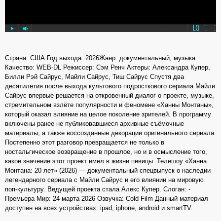
Страна: США Год выхода: 2026Жанр: документальный, музыка
Качество: WEB-DL Режиссер: Сэм Ренч Актеры: Александра Купер,
Билли Рэй Сайрус, Майли Сайрус, Тиш Сайрус Спустя два
десятилетия после выхода культового подросткового сериала Майли
Сайрус впервые решается на откровенный диалог о проекте, музыке,
стремительном взлёте популярности и феномене «Ханны Монтаны»,
который оказал влияние на целое поколение зрителей. В программу
включены ранее не публиковавшиеся архивные съёмочные
материалы, а также воссозданные декорации оригинального сериала.
Постепенно этот разговор превращается не только в
ностальгическое возвращение в прошлое, но и в осмысление того,
какое значение этот проект имел в жизни певицы. Телешоу «Ханна
Монтана: 20 лет» (2026) — документальный спецвыпуск о наследии
легендарного сериала с Майли Сайрус и его влиянии на мировую
поп-культуру. Ведущей проекта стала Алекс Купер. Слоган: -
Премьера Мир: 24 марта 2026 Озвучка: Cold Film Данный материал
доступен на всех устройствах: ipad, iphone, android и smartTV.