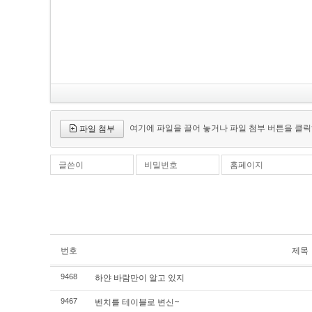
여기에 파일을 끌어 놓거나 파일 첨부 버튼을 클릭
파일 첨부
글쓴이
비밀번호
홈페이지
번호
제목
하얀 바람만이 알고 있지
9468
벤치를 테이블로 변신~
9467