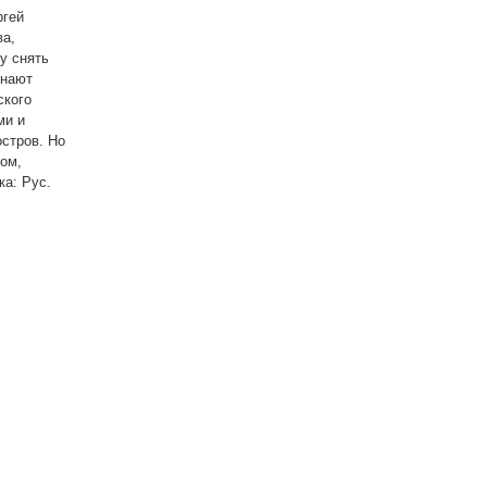
ргей
ва,
у снять
инают
ского
ми и
стров. Но
ом,
ка: Рус.