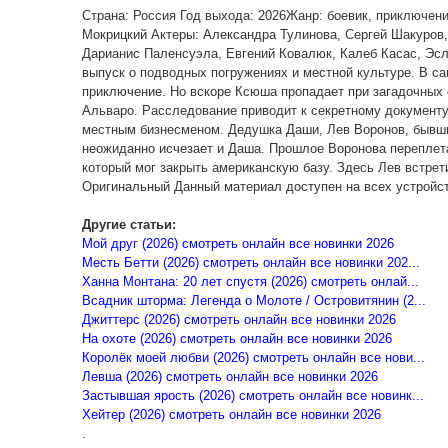
Страна: Россия Год выхода: 2026Жанр: боевик, приключен
Мокрицкий Актеры: Александра Тулинова, Сергей Шакуров
Дарианис Паленсуэла, Евгений Ковалюк, Калеб Касас, Эс
выпуск о подводных погружениях и местной культуре. В са
приключение. Но вскоре Ксюша пропадает при загадочных 
Альваро. Расследование приводит к секретному документу
местным бизнесменом. Дедушка Даши, Лев Воронов, бывший
неожиданно исчезает и Даша. Прошлое Воронова переплета
который мог закрыть американскую базу. Здесь Лев встрет
Оригинальный Данный материал доступен на всех устройства
Другие статьи:
Мой друг (2026) смотреть онлайн все новинки 2026
Месть Бетти (2026) смотреть онлайн все новинки 202...
Ханна Монтана: 20 лет спустя (2026) смотреть онлай...
Всадник шторма: Легенда о Молоте / Островитянин (2...
Джиттерс (2026) смотреть онлайн все новинки 2026
На охоте (2026) смотреть онлайн все новинки 2026
Королёк моей любви (2026) смотреть онлайн все нови...
Левша (2026) смотреть онлайн все новинки 2026
Застывшая ярость (2026) смотреть онлайн все новинк...
Хейтер (2026) смотреть онлайн все новинки 2026
.