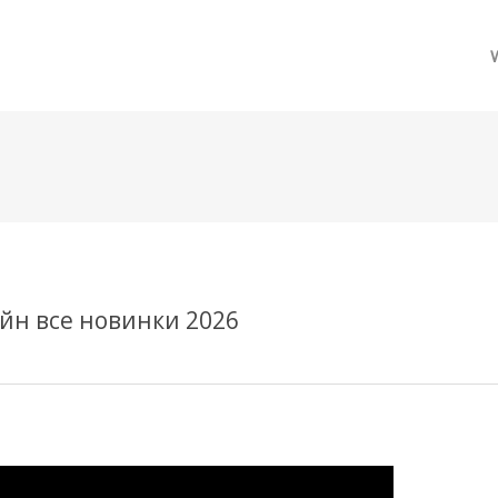
메뉴 건너뛰기
йн все новинки 2026