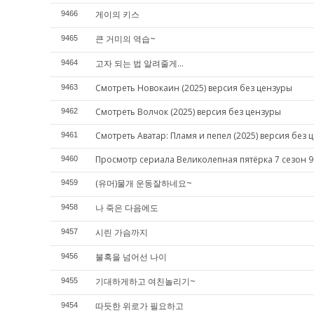
게이의 키스
9466
큰 거미의 역습~
9465
고자 되는 법 알려줄게...
9464
Смотреть Новокаин (2025) версия без цензуры
9463
Смотреть Волчок (2025) версия без цензуры
9462
Смотреть Аватар: Пламя и пепел (2025) версия без 
9461
Просмотр сериала Великолепная пятёрка 7 сезон 9
9460
(유머)물개 운동잘하네요~
9459
나 죽은 다음에도
9458
시린 가슴까지
9457
불혹을 넘어선 나이
9456
기대하게하고 여친놀리기~
9455
따듯한 위로가 필요하고
9454