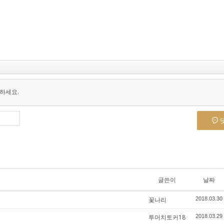
하세요.
글쓴이
날짜
꽃나리
2018.03.30
투머치토커18
2018.03.29