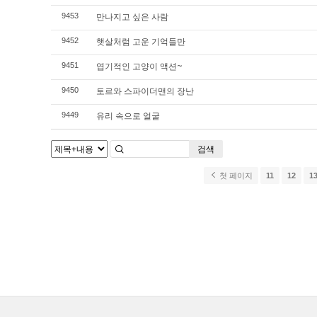
만나지고 싶은 사람
9453
햇살처럼 고운 기억들만
9452
엽기적인 고양이 액션~
9451
토르와 스파이더맨의 장난
9450
유리 속으로 얼굴
9449
검색
첫 페이지
11
12
1