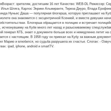
ияВозраст: зрителям, достигшим 16 лет Качество: WEB-DL Режиссер: Се
, Илья Шляга, Карлос Энрике Альмиранте, Тереза Диуро, Влада Ерофее
линда Нуньес Даша — популярная блогерша, которую приглашают на Куб
молете она знакомится с эксцентричной Ксенией, и вместе девушки нач
обстоятельствах. Блогерша обращается в полицию и встречает полицей
, исчезнувшему на Кубе много лет назад и разыскиваемому спецслужба
 генерал КГБ, знает о документе больше всех и немедленно летит на о
ется с настоящим. В 1958 году он приехал на Кубу за важным документ
ил Марию и влюбился, но судьба разрушила их счастье. Слоган: - Озвуч
х: ipad, iphone, android и smartTV.