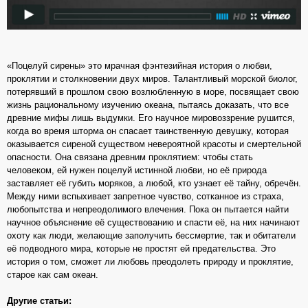
«Поцелуй сирены» это мрачная фэнтезийная история о любви,
проклятии и столкновении двух миров. Талантливый морской биолог,
потерявший в прошлом свою возлюбленную в море, посвящает свою
жизнь рациональному изучению океана, пытаясь доказать, что все
древние мифы лишь выдумки. Его научное мировоззрение рушится,
когда во время шторма он спасает таинственную девушку, которая
оказывается сиреной существом невероятной красоты и смертельной
опасности. Она связана древним проклятием: чтобы стать
человеком, ей нужен поцелуй истинной любви, но её природа
заставляет её губить моряков, а любой, кто узнает её тайну, обречён.
Между ними вспыхивает запретное чувство, сотканное из страха,
любопытства и непреодолимого влечения. Пока он пытается найти
научное объяснение её существованию и спасти её, на них начинают
охоту как люди, желающие заполучить бессмертие, так и обитатели
её подводного мира, которые не простят ей предательства. Это
история о том, сможет ли любовь преодолеть природу и проклятие,
старое как сам океан.
Другие статьи: