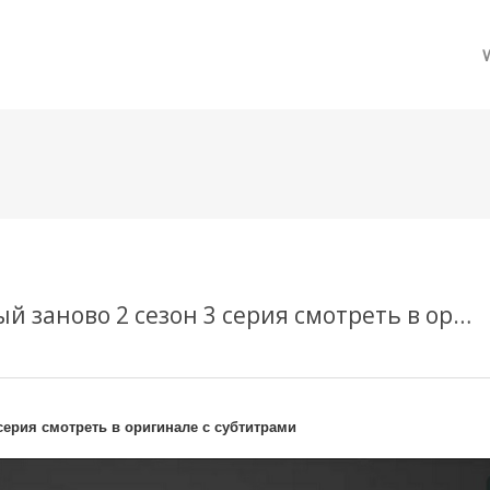
메뉴 건너뛰기
Телесериал Сорвиголова: Рождённый заново 2 сезон 3 серия смотреть в оригинале с субтитрами
серия смотреть в оригинале с субтитрами