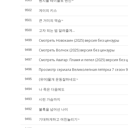
벤치를 테이블로 변신~
9503
게이의 키스
9502
큰 거미의 역습~
9501
고자 되는 법 알려줄게...
9500
Смотреть Новокаин (2025) версия без цензуры
9499
Смотреть Волчок (2025) версия без цензуры
9498
Смотреть Аватар: Пламя и пепел (2025) версия без 
9497
Просмотр сериала Великолепная пятёрка 7 сезон 9
9496
(유머)물개 운동잘하네요~
9495
나 죽은 다음에도
9494
시린 가슴까지
9493
불혹을 넘어선 나이
9492
기대하게하고 여친놀리기~
9491