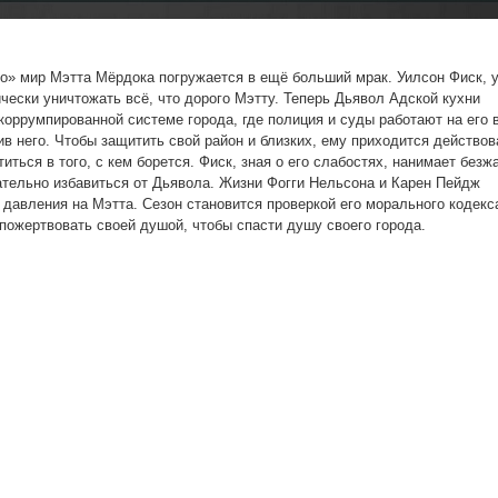
о» мир Мэтта Мёрдока погружается в ещё больший мрак. Уилсон Фиск, 
чески уничтожать всё, что дорого Мэтту. Теперь Дьявол Адской кухни
коррумпированной системе города, где полиция и суды работают на его в
ив него. Чтобы защитить свой район и близких, ему приходится действо
титься в того, с кем борется. Фиск, зная о его слабостях, нанимает безж
ательно избавиться от Дьявола. Жизни Фогги Нельсона и Карен Пейдж
 давления на Мэтта. Сезон становится проверкой его морального кодекс
 пожертвовать своей душой, чтобы спасти душу своего города.