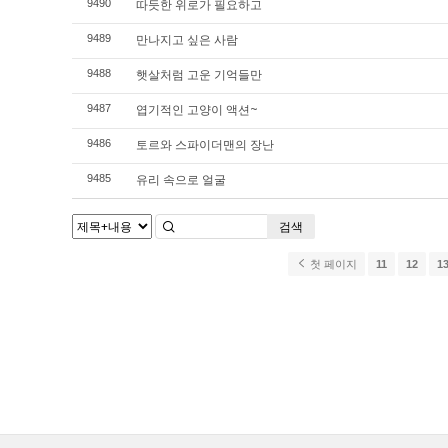
따듯한 위로가 필요하고
9490
만나지고 싶은 사람
9489
햇살처럼 고운 기억들만
9488
엽기적인 고양이 액션~
9487
토르와 스파이더맨의 장난
9486
유리 속으로 얼굴
9485
검색
첫 페이지
11
12
1