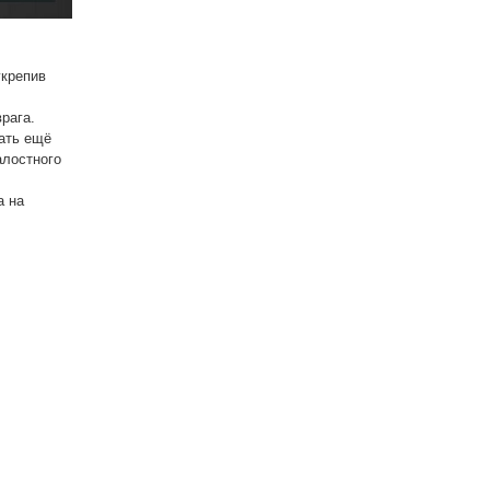
укрепив
рага.
вать ещё
алостного
а на