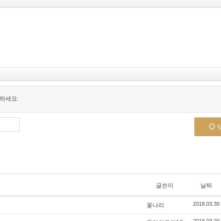
하세요.
글쓴이
날짜
꽃나리
2018.03.30