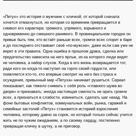
«Петух» это история о мужчине с кличкой, от которой сначала
хочется отмахнуться, но которая со временем превращается в
символ его характера: громкого, упрямого, взрывного и
одновременно до смешного ранимого. В провинциальном городке он
привык быть тем, кто встаёт раньше всех, громче всех спорит в баре
и до последнего отстаивает своё «по-мужски», даже если сам уже не
верит в эти правила. Одна ошибка в прошлом драка, сделка или
предательство навесила на него ярлык, из‑за которого люди видят
не человека, а набор слухов. Когда в его жизнь возвращается тот,
ради кого он когда‑то наступил на горло своей гордости, или
появляется кто‑то, кто впервые смотрит на него без страха и
осуждения, привычный мир «Петуха» начинает рушиться. Сериал
показывает, как тяжело снимать с себя роль «главного шума во
дворе» и признавать: иногда настоящая смелость не орать громче
всех, а признаться в слабости, извиниться, сделать шаг назад. На
фоне бытовых конфликтов, коммунальных войн, рынка, гаражей и
семейных застолий «Петух» становится историей взросления
человека, которому давно за сорок, но который только сейчас учится
жить не по чужим ожиданиям, а по своему сердцу, постепенно
превращая кличку в шутку, а не приговор.