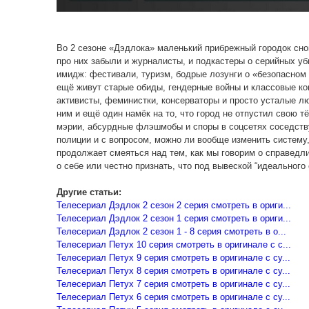
Во 2 сезоне «Дэдлока» маленький прибрежный городок снов
про них забыли и журналисты, и подкастеры о серийных уб
имидж: фестивали, туризм, бодрые лозунги о «безопасно
ещё живут старые обиды, гендерные войны и классовые к
активисты, феминистки, консерваторы и просто усталые люд
ним и ещё один намёк на то, что город не отпустил свою 
мэрии, абсурдные флэшмобы и споры в соцсетях соседств
полиции и с вопросом, можно ли вообще изменить систему
продолжает смеяться над тем, как мы говорим о справедл
о себе или честно признать, что под вывеской “идеального
Другие статьи:
Телесериал Дэдлок 2 сезон 2 серия смотреть в ориги...
Телесериал Дэдлок 2 сезон 1 серия смотреть в ориги...
Телесериал Дэдлок 2 сезон 1 - 8 серия смотреть в о...
Телесериал Петух 10 серия смотреть в оригинале с с...
Телесериал Петух 9 серия смотреть в оригинале с су...
Телесериал Петух 8 серия смотреть в оригинале с су...
Телесериал Петух 7 серия смотреть в оригинале с су...
Телесериал Петух 6 серия смотреть в оригинале с су...