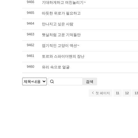
기대하게하고 여친놀리기~
9466
따듯한 위로가 필요하고
9465
만나지고 싶은 사람
9464
햇살처럼 고운 기억들만
9463
엽기적인 고양이 액션~
9462
토르와 스파이더맨의 장난
9461
유리 속으로 얼굴
9460
검색
첫 페이지
11
12
1