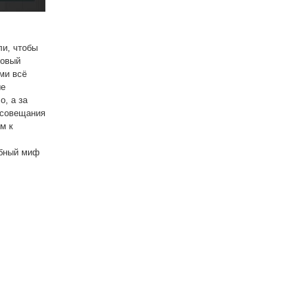
ли, чтобы
новый
ми всё
ые
о, а за
 совещания
м к
обный миф