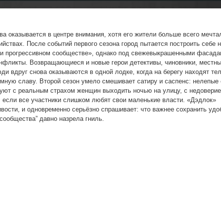
а оказывается в центре внимания, хотя его жители больше всего мечта
ийствах. После событий первого сезона город пытается построить себе 
м и прогрессивном сообществе», однако под свежевыкрашенными фасада
онфликты. Возвращающиеся и новые герои детективы, чиновники, местн
и вдруг снова оказываются в одной лодке, когда на берегу находят тел
тёмную славу. Второй сезон умело смешивает сатиру и саспенс: нелепые
уют с реальным страхом женщин выходить ночью на улицу, с недоверие
, если все участники слишком любят свои маленькие власти. «Дэдлок»
ивости, и одновременно серьёзно спрашивает: что важнее сохранить уд
 сообщества” давно назрела гниль.