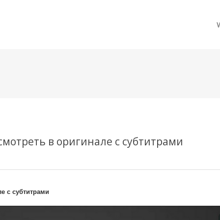
메뉴 건너뛰기
 смотреть в оригинале с субтитрами
ле с субтитрами