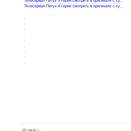
Телесериал Петух 5 серия смотреть в оригинале с су...
Телесериал Петух 4 серия смотреть в оригинале с су...
.
.
.
.
.
.
.
.
.
.
댓글
0