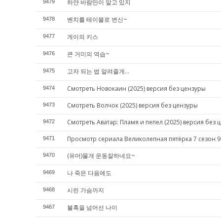
하얀 바람만이 알고 있지
9479
벤치를 테이블로 변신~
9478
게이의 키스
9477
큰 거미의 역습~
9476
고자 되는 법 알려줄게...
9475
Смотреть Новокаин (2025) версия без цензуры
9474
Смотреть Волчок (2025) версия без цензуры
9473
Смотреть Аватар: Пламя и пепел (2025) версия без 
9472
Просмотр сериала Великолепная пятёрка 7 сезон 9
9471
(유머)물개 운동잘하네요~
9470
나 죽은 다음에도
9469
시린 가슴까지
9468
불혹을 넘어선 나이
9467