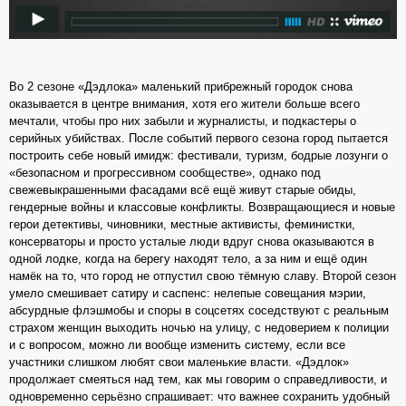
Во 2 сезоне «Дэдлока» маленький прибрежный городок снова
оказывается в центре внимания, хотя его жители больше всего
мечтали, чтобы про них забыли и журналисты, и подкастеры о
серийных убийствах. После событий первого сезона город пытается
построить себе новый имидж: фестивали, туризм, бодрые лозунги о
«безопасном и прогрессивном сообществе», однако под
свежевыкрашенными фасадами всё ещё живут старые обиды,
гендерные войны и классовые конфликты. Возвращающиеся и новые
герои детективы, чиновники, местные активисты, феминистки,
консерваторы и просто усталые люди вдруг снова оказываются в
одной лодке, когда на берегу находят тело, а за ним и ещё один
намёк на то, что город не отпустил свою тёмную славу. Второй сезон
умело смешивает сатиру и саспенс: нелепые совещания мэрии,
абсурдные флэшмобы и споры в соцсетях соседствуют с реальным
страхом женщин выходить ночью на улицу, с недоверием к полиции
и с вопросом, можно ли вообще изменить систему, если все
участники слишком любят свои маленькие власти. «Дэдлок»
продолжает смеяться над тем, как мы говорим о справедливости, и
одновременно серьёзно спрашивает: что важнее сохранить удобный