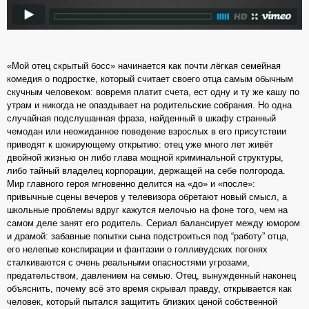
«Мой отец скрытый босс» начинается как почти лёгкая семейная
комедия о подростке, который считает своего отца самым обычным
скучным человеком: вовремя платит счета, ест одну и ту же кашу по
утрам и никогда не опаздывает на родительские собрания. Но одна
случайная подслушанная фраза, найденный в шкафу странный
чемодан или неожиданное поведение взрослых в его присутствии
приводят к шокирующему открытию: отец уже много лет живёт
двойной жизнью он либо глава мощной криминальной структуры,
либо тайный владелец корпорации, держащей на себе полгорода.
Мир главного героя мгновенно делится на «до» и «после»:
привычные сцены вечеров у телевизора обретают новый смысл, а
школьные проблемы вдруг кажутся мелочью на фоне того, чем на
самом деле занят его родитель. Сериал балансирует между юмором
и драмой: забавные попытки сына подстроиться под “работу” отца,
его нелепые конспирации и фантазии о голливудских погонях
сталкиваются с очень реальными опасностями угрозами,
предательством, давлением на семью. Отец, вынужденный наконец
объяснить, почему всё это время скрывал правду, открывается как
человек, который пытался защитить близких ценой собственной